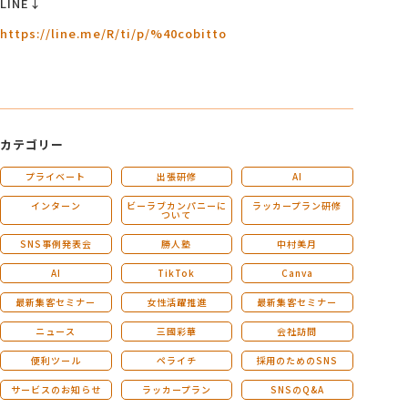
LINE↓
https://line.me/R/ti/p/%40cobitto
カテゴリー
プライベート
出張研修
AI
インターン
ビーラブカンパニーに
ラッカープラン研修
ついて
SNS事例発表会
勝人塾
中村美月
AI
TikTok
Canva
最新集客セミナー
女性活躍推進
最新集客セミナー
ニュース
三國彩華
会社訪問
便利ツール
ペライチ
採用のためのSNS
サービスのお知らせ
ラッカープラン
SNSのQ&A