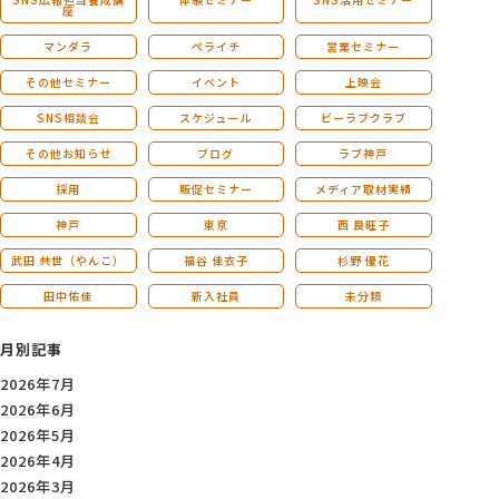
座
マンダラ
ペライチ
営業セミナー
その他セミナー
イベント
上映会
SNS相談会
スケジュール
ビーラブクラブ
その他お知らせ
ブログ
ラブ神戸
採用
販促セミナー
メディア取材実績
神戸
東京
西 良旺子
武田 共世（やんこ）
福谷 佳衣子
杉野 優花
田中佑佳
新入社員
未分類
月別記事
2026年7月
2026年6月
2026年5月
2026年4月
2026年3月