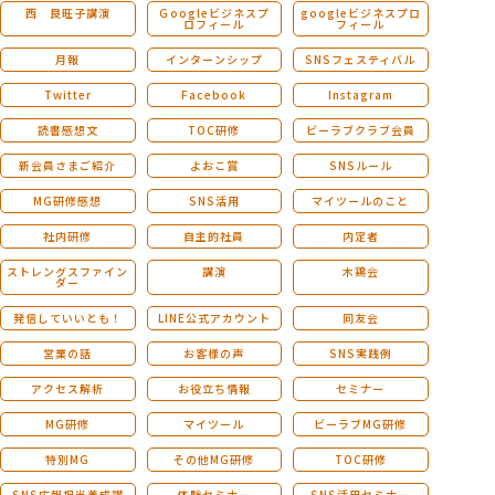
西 良旺子講演
Ｇoogleビジネスプ
googleビジネスプロ
ロフィール
フィール
月報
インターンシップ
SNSフェスティバル
Twitter
Facebook
Instagram
読書感想文
TOC研修
ビーラブクラブ会員
新会員さまご紹介
よおこ賞
SNSルール
MG研修感想
SNS活用
マイツールのこと
社内研修
自主的社員
内定者
ストレングスファイン
講演
木鶏会
ダー
発信していいとも！
LINE公式アカウント
同友会
営業の話
お客様の声
SNS実践例
アクセス解析
お役立ち情報
セミナー
MG研修
マイツール
ビーラブMG研修
特別MG
その他MG研修
TOC研修
SNS広報担当養成講
体験セミナー
SNS活用セミナー