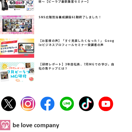
術～【ビーラブ最新集客セミナー】
SNS広報担当養成講座61期終了しました！
【お客様の声】「すぐ見直したくなった！」 Goog
leビジネスプロフィールセミナー受講者の声
【研修レポート】3年目社員、7月MGでの学び。自
社の青チップとは？