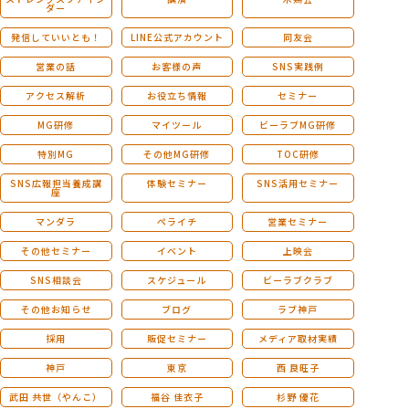
ダー
発信していいとも！
LINE公式アカウント
同友会
営業の話
お客様の声
SNS実践例
アクセス解析
お役立ち情報
セミナー
MG研修
マイツール
ビーラブMG研修
特別MG
その他MG研修
TOC研修
SNS広報担当養成講
体験セミナー
SNS活用セミナー
座
マンダラ
ペライチ
営業セミナー
その他セミナー
イベント
上映会
SNS相談会
スケジュール
ビーラブクラブ
その他お知らせ
ブログ
ラブ神戸
採用
販促セミナー
メディア取材実績
神戸
東京
西 良旺子
武田 共世（やんこ）
福谷 佳衣子
杉野 優花