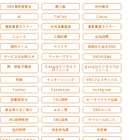
SNS事例発表会
勝人塾
中村美月
AI
TikTok
Canva
最新集客セミナー
女性活躍推進
最新集客セミナー
ニュース
三國彩華
会社訪問
便利ツール
ペライチ
採用のためのSNS
サービスのお知らせ
ラッカープラン
SNSのQ&A
西 良旺子講演
Ｇoogleビジネスプ
googleビジネスプロ
ロフィール
フィール
月報
インターンシップ
SNSフェスティバル
Twitter
Facebook
Instagram
読書感想文
TOC研修
ビーラブクラブ会員
新会員さまご紹介
よおこ賞
SNSルール
MG研修感想
SNS活用
マイツールのこと
社内研修
自主的社員
内定者
ストレングスファイン
講演
木鶏会