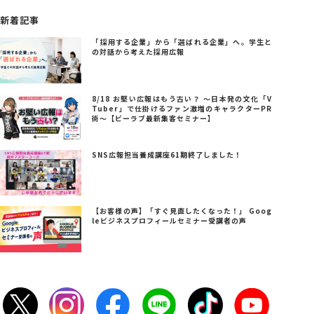
新着記事
「採用する企業」から「選ばれる企業」へ。学生と
の対話から考えた採用広報
8/18 お堅い広報はもう古い？ ～日本発の文化「V
Tuber」で仕掛けるファン激増のキャラクターPR
術～【ビーラブ最新集客セミナー】
SNS広報担当養成講座61期終了しました！
【お客様の声】「すぐ見直したくなった！」 Goog
leビジネスプロフィールセミナー受講者の声