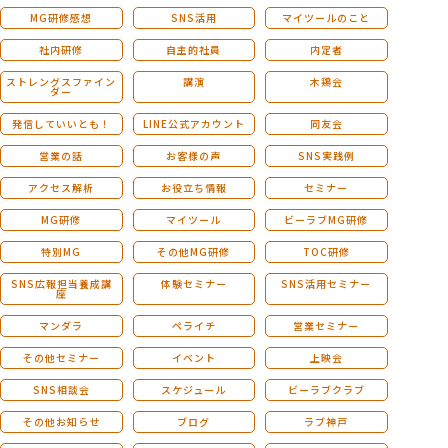
MG研修感想
SNS活用
マイツールのこと
社内研修
自主的社員
内定者
ストレングスファイン
講演
木鶏会
ダー
発信していいとも！
LINE公式アカウント
同友会
営業の話
お客様の声
SNS実践例
アクセス解析
お役立ち情報
セミナー
MG研修
マイツール
ビーラブMG研修
特別MG
その他MG研修
TOC研修
SNS広報担当養成講
体験セミナー
SNS活用セミナー
座
マンダラ
ペライチ
営業セミナー
その他セミナー
イベント
上映会
SNS相談会
スケジュール
ビーラブクラブ
その他お知らせ
ブログ
ラブ神戸