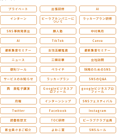
プライベート
出張研修
AI
インターン
ビーラブカンパニーに
ラッカープラン研修
ついて
SNS事例発表会
勝人塾
中村美月
AI
TikTok
Canva
最新集客セミナー
女性活躍推進
最新集客セミナー
ニュース
三國彩華
会社訪問
便利ツール
ペライチ
採用のためのSNS
サービスのお知らせ
ラッカープラン
SNSのQ&A
西 良旺子講演
Ｇoogleビジネスプ
googleビジネスプロ
ロフィール
フィール
月報
インターンシップ
SNSフェスティバル
Twitter
Facebook
Instagram
読書感想文
TOC研修
ビーラブクラブ会員
新会員さまご紹介
よおこ賞
SNSルール