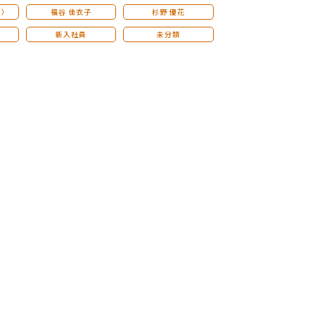
こ）
福谷 佳衣子
杉野 優花
新入社員
未分類