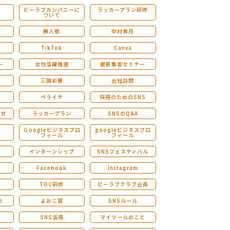
ビーラブカンパニーに
ラッカープラン研修
ついて
ストレングスファインダー研修
会
勝人塾
中村美月
TikTok
Canva
ー
女性活躍推進
最新集客セミナー
三國彩華
会社訪問
ペライチ
採用のためのSNS
らせ
ラッカープラン
SNSのQ&A
演
Ｇoogleビジネスプロ
googleビジネスプロ
フィール
フィール
インターンシップ
SNSフェスティバル
Facebook
Instagram
TOC研修
ビーラブクラブ会員
介
よおこ賞
SNSルール
SNS活用
マイツールのこと