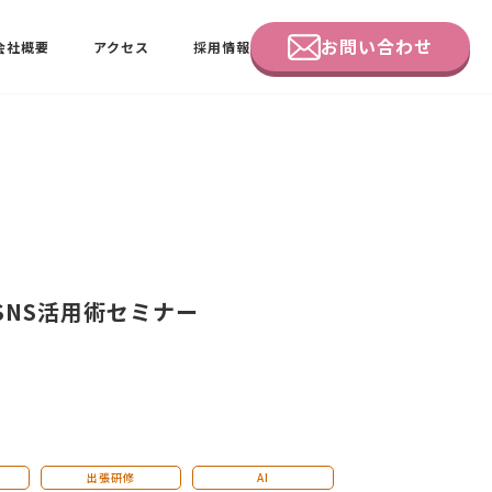
お問い合わせ
会社概要
アクセス
採用情報
企業研修
田中 佑佳
ビーラブクラブ会員様向けページ
SNS活用術セミナー
出張研修
AI