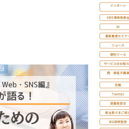
インターン
マンダラ人生計画セミナー
SNS事例発表
AI
最新集客セミナ
ニュース
便利ツール
サービスのお知
西 良旺子講
月報
Twitter
読書感想文
新会員さまご紹
MG研修感想