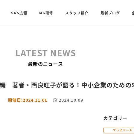
SNS広報
MG研修
スタッフ紹介
最新ブログ
SNSサポート（ビーラブクラブ）
武田 共世
LATEST NEWS
SNSサポート（ビーラブクラブ）
最新のニュース
中村 美月
SNS編 著者・西良旺子が語る！中小企業のための
開催日:2024.11.01
2024.10.09
カテゴリー
プライベート