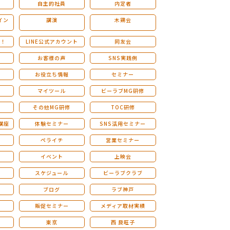
自主的社員
内定者
イン
講演
木鶏会
も！
LINE公式アカウント
同友会
お客様の声
SNS実践例
お役立ち情報
セミナー
マイツール
ビーラブMG研修
その他MG研修
TOC研修
講座
体験セミナー
SNS活用セミナー
ペライチ
営業セミナー
ー
イベント
上映会
スケジュール
ビーラブクラブ
せ
ブログ
ラブ神戸
販促セミナー
メディア取材実績
東京
西 良旺子