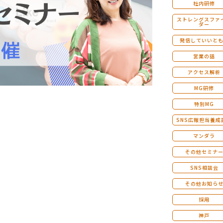
社内研修
ストレングスファ
ダー
発信していいと
営業の話
アクセス解析
MG研修
特別MG
SNS広報担当養成
マンダラ
その他セミナ
SNS相談会
その他お知ら
採用
神戸