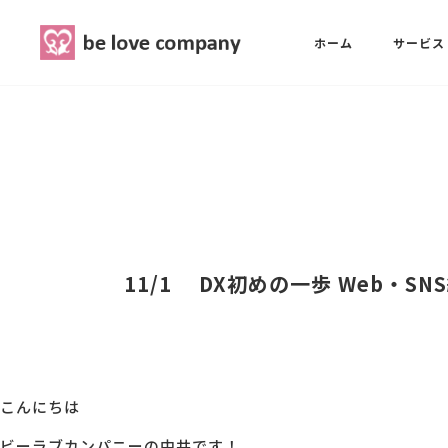
belove.co.jp
ホーム
サービス
ホーム
SNS広報担当養成講座
西 良旺子
サービス
SNS広報担当養成講座
SNS広報
三國 彩華
11/1 DX初めの一歩 Web・
MG研修
ブランディングPRパッケージ
スタッフ紹介
こんにちは
最新ブログ
ビーラブカンパニーの中井です！