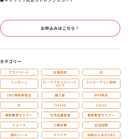
お申込みはこちら！
カテゴリー
プライベート
出張研修
AI
インターン
ビーラブカンパニーに
ラッカープラン研修
ついて
SNS事例発表会
勝人塾
中村美月
AI
TikTok
Canva
最新集客セミナー
女性活躍推進
最新集客セミナー
ニュース
三國彩華
会社訪問
便利ツール
ペライチ
採用のためのSNS