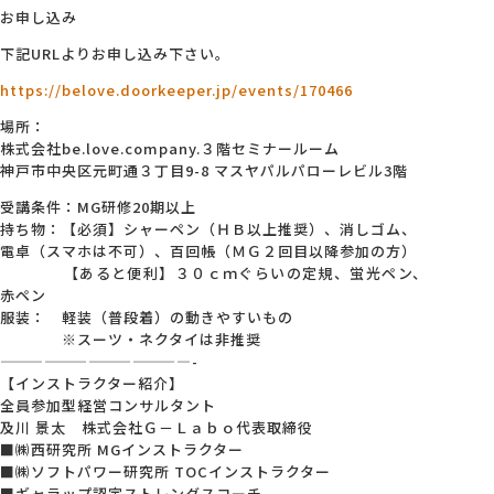
お申し込み
下記URLよりお申し込み下さい。
https://belove.doorkeeper.jp/events/170466
場所：
株式会社be.love.company.３階セミナールーム
神戸市中央区元町通３丁目9-8 マスヤパルパローレビル3階
受講条件：MG研修20期以上
持ち物：【必須】シャーペン（ＨＢ以上推奨）、消しゴム、
電卓（スマホは不可）、百回帳（ＭＧ２回目以降参加の方）
【あると便利】３０ｃｍぐらいの定規、蛍光ペン、
赤ペン
服装： 軽装（普段着）の動きやすいもの
※スーツ・ネクタイは非推奨
—————————————-
【インストラクター紹介】
全員参加型経営コンサルタント
及川 景太 株式会社Ｇ－Ｌａｂｏ代表取締役
■㈱西研究所 MGインストラクター
■㈱ソフトパワー研究所 TOCインストラクター
■ギャラップ認定ストレングスコーチ