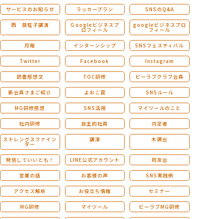
サービスのお知らせ
ラッカープラン
SNSのQ&A
西 良旺子講演
Ｇoogleビジネスプ
googleビジネスプロ
ロフィール
フィール
月報
インターンシップ
SNSフェスティバル
Twitter
Facebook
Instagram
読書感想文
TOC研修
ビーラブクラブ会員
新会員さまご紹介
よおこ賞
SNSルール
MG研修感想
SNS活用
マイツールのこと
社内研修
自主的社員
内定者
ストレングスファイン
講演
木鶏会
ダー
発信していいとも！
LINE公式アカウント
同友会
営業の話
お客様の声
SNS実践例
アクセス解析
お役立ち情報
セミナー
MG研修
マイツール
ビーラブMG研修