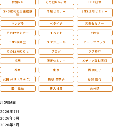
特別MG
その他MG研修
TOC研修
SNS広報担当養成講
体験セミナー
SNS活用セミナー
座
マンダラ
ペライチ
営業セミナー
その他セミナー
イベント
上映会
SNS相談会
スケジュール
ビーラブクラブ
その他お知らせ
ブログ
ラブ神戸
採用
販促セミナー
メディア取材実績
神戸
東京
西 良旺子
武田 共世（やんこ）
福谷 佳衣子
杉野 優花
田中佑佳
新入社員
未分類
月別記事
2026年7月
2026年6月
2026年5月