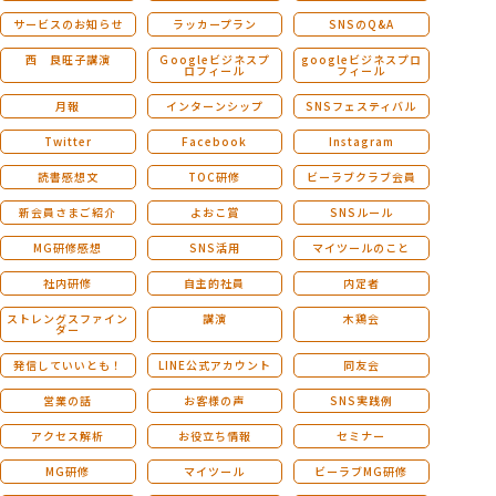
サービスのお知らせ
ラッカープラン
SNSのQ&A
西 良旺子講演
Ｇoogleビジネスプ
googleビジネスプロ
ロフィール
フィール
月報
インターンシップ
SNSフェスティバル
Twitter
Facebook
Instagram
読書感想文
TOC研修
ビーラブクラブ会員
新会員さまご紹介
よおこ賞
SNSルール
MG研修感想
SNS活用
マイツールのこと
社内研修
自主的社員
内定者
ストレングスファイン
講演
木鶏会
ダー
発信していいとも！
LINE公式アカウント
同友会
営業の話
お客様の声
SNS実践例
アクセス解析
お役立ち情報
セミナー
MG研修
マイツール
ビーラブMG研修