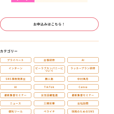
お申込みはこちら！
カテゴリー
プライベート
出張研修
AI
インターン
ビーラブカンパニーに
ラッカープラン研修
ついて
SNS事例発表会
勝人塾
中村美月
AI
TikTok
Canva
最新集客セミナー
女性活躍推進
最新集客セミナー
ニュース
三國彩華
会社訪問
便利ツール
ペライチ
採用のためのSNS