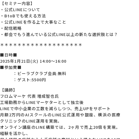
【セミナー内容】
・公式LINEについて
・BtoBでも使える方法
・公式LINEを作る上で大事なこと
・配信戦略
・都会でもう進んでいる公式LINE以上の新たな選択肢とは？
＊＊＊＊＊＊＊＊＊＊＊＊＊＊＊＊＊＊＊
■日時■
2025年1月21日(火) 14:00～16:00
■参加費■
：ビーラブクラブ会員:無料
：ゲスト:5500円
【講師】
フロムマーケ 代表 増成智也氏
工場勤務からLINEマーケターとして独立後
LINEで中小企業の工数を減らしつつ、売上UPをサポート
月額2万円のAIスクールのLINE公式運用や銀座、横浜の医療
クリニックのLINE運用を実施。
オンライン講座のLINE構築では、2ヶ月で売上20倍を実現。
経験を活かし、