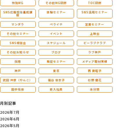
特別MG
その他MG研修
TOC研修
SNS広報担当養成講
体験セミナー
SNS活用セミナー
座
マンダラ
ペライチ
営業セミナー
その他セミナー
イベント
上映会
SNS相談会
スケジュール
ビーラブクラブ
その他お知らせ
ブログ
ラブ神戸
採用
販促セミナー
メディア取材実績
神戸
東京
西 良旺子
武田 共世（やんこ）
福谷 佳衣子
杉野 優花
田中佑佳
新入社員
未分類
月別記事
2026年7月
2026年6月
2026年5月