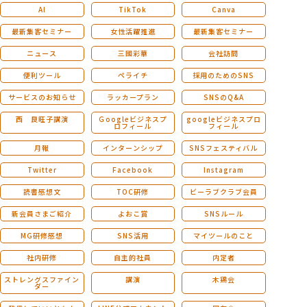
AI
TikTok
Canva
最新集客セミナー
女性活躍推進
最新集客セミナー
ニュース
三國彩華
会社訪問
便利ツール
ペライチ
採用のためのSNS
サービスのお知らせ
ラッカープラン
SNSのQ&A
西 良旺子講演
Ｇoogleビジネスプ
googleビジネスプロ
ロフィール
フィール
月報
インターンシップ
SNSフェスティバル
Twitter
Facebook
Instagram
読書感想文
TOC研修
ビーラブクラブ会員
新会員さまご紹介
よおこ賞
SNSルール
MG研修感想
SNS活用
マイツールのこと
社内研修
自主的社員
内定者
ストレングスファイン
講演
木鶏会
ダー