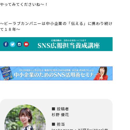
やってみてくださいね～！
～ビーラブカンパニーは中小企業の「伝える」に携わり続け
て１８年～
■ 投稿者
杉野 優花
■ 担当
Instagram・X(旧Twitter)サ