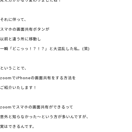
会社概要
それに伴って、
スマホの画面共有ボタンが
アクセス
以前と違う所に移動し
一瞬「どこっっ！？！？」と大混乱した私。(笑)
採用情報
ということで、
お問い合わせ
zoomでiPhoneの画面共有をする方法を
ご紹介いたします！
zoomでスマホの画面共有ができるって
意外と知らなかった～という方が多いんですが、
実はできるんです。