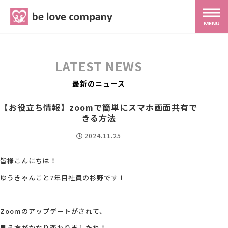
belove.co.jp
MENU
ホーム
LATEST NEWS
サービス
最新のニュース
【お役立ち情報】zoomで簡単にスマホ画面共有で
SNS広報
きる方法
2024.11.25
MG研修
皆様こんにちは！
ゆうきゃんこと7年目社員の杉野です！
スタッフ紹介
Zoomのアップデートがされて、
最新ブログ
見え方がかなり変わりましたね！