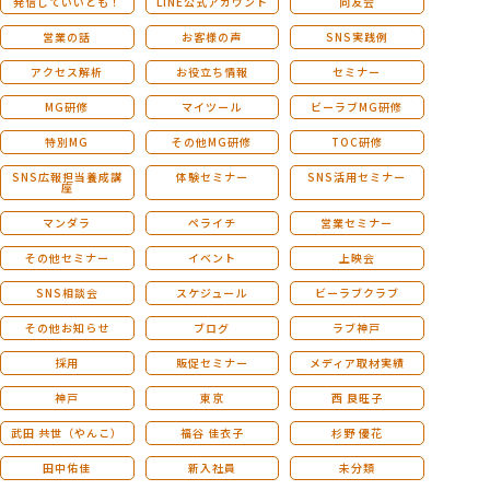
発信していいとも！
LINE公式アカウント
同友会
営業の話
お客様の声
SNS実践例
アクセス解析
お役立ち情報
セミナー
MG研修
マイツール
ビーラブMG研修
特別MG
その他MG研修
TOC研修
SNS広報担当養成講
体験セミナー
SNS活用セミナー
座
マンダラ
ペライチ
営業セミナー
その他セミナー
イベント
上映会
SNS相談会
スケジュール
ビーラブクラブ
その他お知らせ
ブログ
ラブ神戸
採用
販促セミナー
メディア取材実績
神戸
東京
西 良旺子
武田 共世（やんこ）
福谷 佳衣子
杉野 優花
田中佑佳
新入社員
未分類