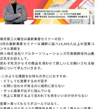
会社概要
アクセス
毎月第三火曜日は最新集客セミナーの日！
採用情報
3月の最新集客セミナーは講師に延べ10,000人以上の営業コ
ンサル実績を
持つ株式会社リアルターソリューションズ代表取締役内山義
お問い合わせ
之氏をお迎えして、
思わず先方からその商品を買わせて欲しいとお願いされる秘
訣について学んでいきます。
-このような課題をお持ちの方ににおすすめ-
・どうしても営業するのが苦手
・お問い合わせが来るのに成約に至らない
・ずっと成果が出ずに悩んでいる
・売上に貢献するよう言われても何をいいのか分からない
営業＝買ってもらうがゴールではなく、
お客様とのどのような関係性を築くことが「売らない営業」