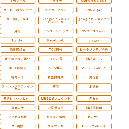
便利ツール
ペライチ
採用のためのSNS
サービスのお知らせ
ラッカープラン
SNSのQ&A
西 良旺子講演
Ｇoogleビジネスプ
googleビジネスプロ
ロフィール
フィール
月報
インターンシップ
SNSフェスティバル
Twitter
Facebook
Instagram
読書感想文
TOC研修
ビーラブクラブ会員
新会員さまご紹介
よおこ賞
SNSルール
MG研修感想
SNS活用
マイツールのこと
社内研修
自主的社員
内定者
ストレングスファイン
講演
木鶏会
ダー
発信していいとも！
LINE公式アカウント
同友会
営業の話
お客様の声
SNS実践例
アクセス解析
お役立ち情報
セミナー
MG研修
マイツール
ビーラブMG研修