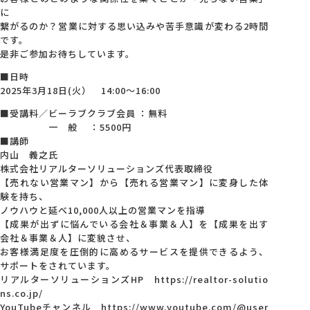
に
繋がるのか？営業に対する思い込みや苦手意識が変わる2時間
です。
是非ご参加お待ちしています。
■日時
2025年3月18日(火） 14:00～16:00
■受講料／ビーラブクラブ会員 ：無料
一 般 ：5500円
■講師
内山 義之氏
株式会社リアルターソリューションズ代表取締役
【売れない営業マン】から【売れる営業マン】に変身した体
験を持ち、
ノウハウと延べ10,000人以上の営業マンを指導
【成果が出ずに悩んでいる会社＆事業＆人】を【成果を出す
会社＆事業＆人】に変貌させ、
お客様満足度を圧倒的に高めるサービスを提供できるよう、
サポートをされています。
リアルターソリューションズHP https://realtor-solutio
ns.co.jp/
YouTubeチャンネル https://www.youtube.com/@user