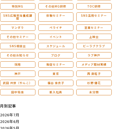
特別MG
その他MG研修
TOC研修
SNS広報担当養成講
体験セミナー
SNS活用セミナー
座
マンダラ
ペライチ
営業セミナー
その他セミナー
イベント
上映会
SNS相談会
スケジュール
ビーラブクラブ
その他お知らせ
ブログ
ラブ神戸
採用
販促セミナー
メディア取材実績
神戸
東京
西 良旺子
武田 共世（やんこ）
福谷 佳衣子
杉野 優花
田中佑佳
新入社員
未分類
月別記事
2026年7月
2026年6月
2026年5月