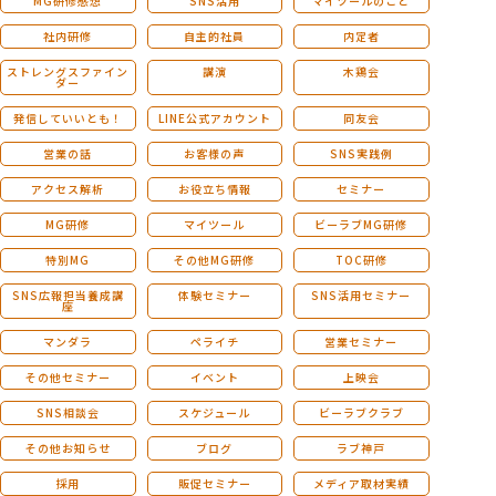
MG研修感想
SNS活用
マイツールのこと
社内研修
自主的社員
内定者
ストレングスファイン
講演
木鶏会
ダー
発信していいとも！
LINE公式アカウント
同友会
営業の話
お客様の声
SNS実践例
アクセス解析
お役立ち情報
セミナー
MG研修
マイツール
ビーラブMG研修
特別MG
その他MG研修
TOC研修
SNS広報担当養成講
体験セミナー
SNS活用セミナー
座
マンダラ
ペライチ
営業セミナー
その他セミナー
イベント
上映会
SNS相談会
スケジュール
ビーラブクラブ
その他お知らせ
ブログ
ラブ神戸
採用
販促セミナー
メディア取材実績