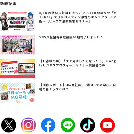
新着記事
8/18 お堅い広報はもう古い？ ～日本発の文化「V
Tuber」で仕掛けるファン激増のキャラクターPR
術～【ビーラブ最新集客セミナー】
SNS広報担当養成講座61期終了しました！
【お客様の声】「すぐ見直したくなった！」 Goog
leビジネスプロフィールセミナー受講者の声
【研修レポート】3年目社員、7月MGでの学び。自
社の青チップとは？