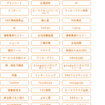
プライベート
出張研修
AI
インターン
ビーラブカンパニーに
ラッカープラン研修
ついて
SNS事例発表会
勝人塾
中村美月
AI
TikTok
Canva
最新集客セミナー
女性活躍推進
最新集客セミナー
ニュース
三國彩華
会社訪問
便利ツール
ペライチ
採用のためのSNS
サービスのお知らせ
ラッカープラン
SNSのQ&A
西 良旺子講演
Ｇoogleビジネスプ
googleビジネスプロ
ロフィール
フィール
月報
インターンシップ
SNSフェスティバル
Twitter
Facebook
Instagram
読書感想文
TOC研修
ビーラブクラブ会員
新会員さまご紹介
よおこ賞
SNSルール