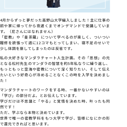
会社概要
4月からずっと夢だった高野山大学編入しました！主に仕事の
前や家に帰ってから夜遅くまでオンデマンドで受講していま
アクセス
す。（尼さんにはなれません）
「密教」や「曼荼羅」について学べるのが楽しく、ついつい
履修を欲張って週に12コマもとってしまい、寝不足のせいで
採用情報
少し体調を崩してしまったのは反省です。
私の大好きなマンダラチャート人生計画。その「思想」の元
となる松村先生のマンダラの智慧を約5年私なりに繰り返し、
お問い合わせ
もっともっと空海や密教について深く知りたい、そして伝え
たいという好奇心が冷めることなくこの時を入学を決めまし
た！
マンダラチャートのワークをする時、一番かないやすいのは
「学び」の部分だよ。とお伝えしています。
学びだけは不思議と「やる」と覚悟を決めた時、叶ったも同
然です！
ただ、学ぶなら本物と決めています。
世界で唯一の密教学科をもつ大学で学び、皆様になにかの形
で還元できればと思います。