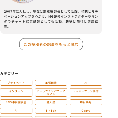
2007年に入社し、現在は取締役部長として活躍。傾聴とモチ
ベーションアップを心がけ、MG研修インストラクターやマン
ダラチャート認定講師としても活動。趣味は旅行と健康談
義。
この投稿者の記事をもっと読む
カテゴリー
プライベート
出張研修
AI
インターン
ビーラブカンパニーに
ラッカープラン研修
ついて
SNS事例発表会
勝人塾
中村美月
AI
TikTok
Canva