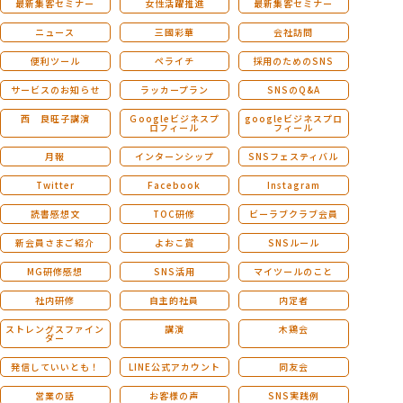
最新集客セミナー
女性活躍推進
最新集客セミナー
ニュース
三國彩華
会社訪問
便利ツール
ペライチ
採用のためのSNS
サービスのお知らせ
ラッカープラン
SNSのQ&A
西 良旺子講演
Ｇoogleビジネスプ
googleビジネスプロ
ロフィール
フィール
月報
インターンシップ
SNSフェスティバル
Twitter
Facebook
Instagram
読書感想文
TOC研修
ビーラブクラブ会員
新会員さまご紹介
よおこ賞
SNSルール
MG研修感想
SNS活用
マイツールのこと
社内研修
自主的社員
内定者
ストレングスファイン
講演
木鶏会
ダー
発信していいとも！
LINE公式アカウント
同友会
営業の話
お客様の声
SNS実践例