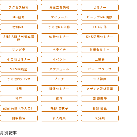
アクセス解析
お役立ち情報
セミナー
MG研修
マイツール
ビーラブMG研修
特別MG
その他MG研修
TOC研修
SNS広報担当養成講
体験セミナー
SNS活用セミナー
座
マンダラ
ペライチ
営業セミナー
その他セミナー
イベント
上映会
SNS相談会
スケジュール
ビーラブクラブ
その他お知らせ
ブログ
ラブ神戸
採用
販促セミナー
メディア取材実績
神戸
東京
西 良旺子
武田 共世（やんこ）
福谷 佳衣子
杉野 優花
田中佑佳
新入社員
未分類
月別記事