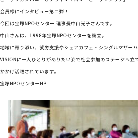
会員様にインタビュー第二弾！
MG研修
会社概要
今回は宝塚NPOセンター 理事長中山光子さんです。
中山さんは、1998年宝塚NPOセンターを設立。
アクセス
地域に寄り添い、就労支援やシェアカフェ・シングルマザーハウ
採用情報
VISIONに一人ひとりがありたい姿で社会参加のステージへ立
かかげ活躍されています。
お問い合わせ
宝塚NPOセンターHP