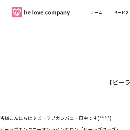
belove.co.jp
ホーム
サービス
ホーム
SNS広報担当養成講座
西 良旺子
サービス
SNS広報担当養成講座
SNS広報
三國 彩華
【ビーラ
MG研修
ブランディングPRパッケージ
スタッフ紹介
皆様こんにちは♪ビーラブカンパニー田中です(*^^*)
最新ブログ
ビーラブカンパニーオンラインサロン「ビーラブクラブ」