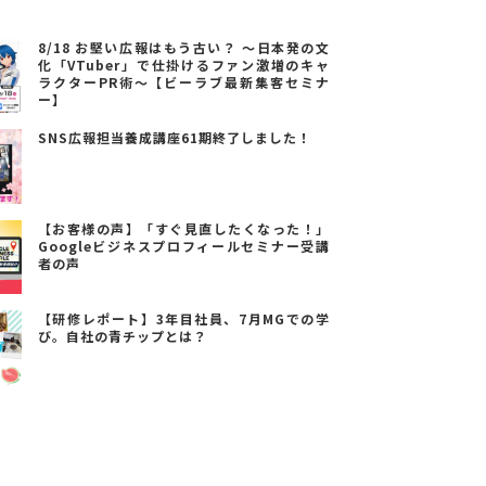
8/18 お堅い広報はもう古い？ ～日本発の文
化「VTuber」で仕掛けるファン激増のキャ
ラクターPR術～【ビーラブ最新集客セミナ
ー】
SNS広報担当養成講座61期終了しました！
【お客様の声】「すぐ見直したくなった！」
Googleビジネスプロフィールセミナー受講
者の声
【研修レポート】3年目社員、7月MGでの学
び。自社の青チップとは？