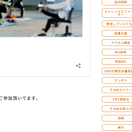
社内研修
ストレングスファ
ダー
発信していいと
営業の話
アクセス解析
MG研修
特別MG
SNS広報担当養成
マンダラ
その他セミナ
もご参加頂いてます。
SNS相談会
その他お知ら
採用
神戸