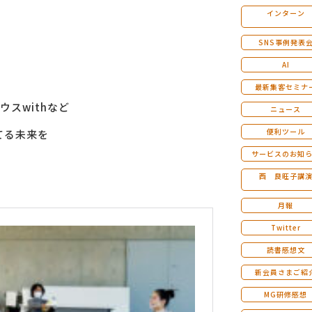
インターン
マンダラ人生計画セミナー
SNS事例発表
AI
最新集客セミナ
スwithなど
ニュース
便利ツール
てる未来を
サービスのお知
西 良旺子講
月報
Twitter
読書感想文
新会員さまご紹
MG研修感想