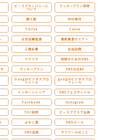
ビーラブカンパニーに
ラッカープラン研修
ついて
ストレングスファインダー研修
会
勝人塾
中村美月
TikTok
Canva
ー
女性活躍推進
最新集客セミナー
三國彩華
会社訪問
ペライチ
採用のためのSNS
らせ
ラッカープラン
SNSのQ&A
演
Ｇoogleビジネスプロ
googleビジネスプロ
フィール
フィール
インターンシップ
SNSフェスティバル
Facebook
Instagram
TOC研修
ビーラブクラブ会員
介
よおこ賞
SNSルール
SNS活用
マイツールのこと