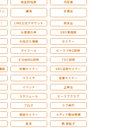
自主的社員
内定者
イン
講演
木鶏会
も！
LINE公式アカウント
同友会
お客様の声
SNS実践例
お役立ち情報
セミナー
マイツール
ビーラブMG研修
その他MG研修
TOC研修
講座
体験セミナー
SNS活用セミナー
ペライチ
営業セミナー
ー
イベント
上映会
スケジュール
ビーラブクラブ
せ
ブログ
ラブ神戸
販促セミナー
メディア取材実績
東京
西 良旺子