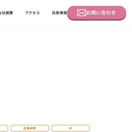
お問い合わせ
会社概要
アクセス
採用情報
企業研修
田中 佑佳
ビーラブクラブ会員様向けページ
出張研修
AI