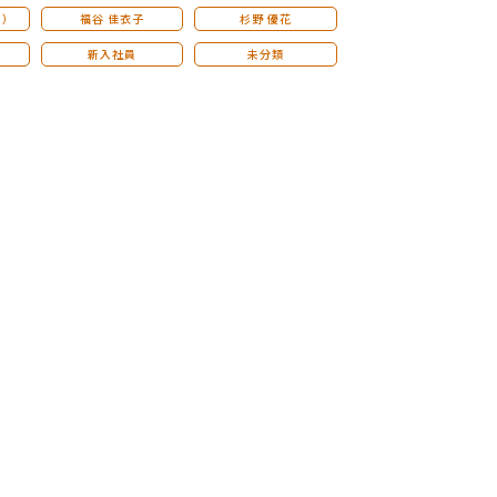
こ）
福谷 佳衣子
杉野 優花
新入社員
未分類