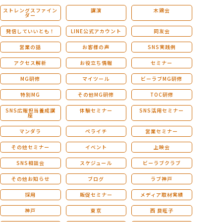
ストレングスファイン
講演
木鶏会
ダー
発信していいとも！
LINE公式アカウント
同友会
営業の話
お客様の声
SNS実践例
アクセス解析
お役立ち情報
セミナー
MG研修
マイツール
ビーラブMG研修
特別MG
その他MG研修
TOC研修
SNS広報担当養成講
体験セミナー
SNS活用セミナー
座
マンダラ
ペライチ
営業セミナー
その他セミナー
イベント
上映会
SNS相談会
スケジュール
ビーラブクラブ
その他お知らせ
ブログ
ラブ神戸
採用
販促セミナー
メディア取材実績
神戸
東京
西 良旺子