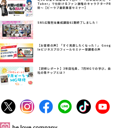
Tuber」で仕掛けるファン激増のキャラクターPR
術～【ビーラブ最新集客セミナー】
SNS広報担当養成講座61期終了しました！
【お客様の声】「すぐ見直したくなった！」 Goog
leビジネスプロフィールセミナー受講者の声
【研修レポート】3年目社員、7月MGでの学び。自
社の青チップとは？