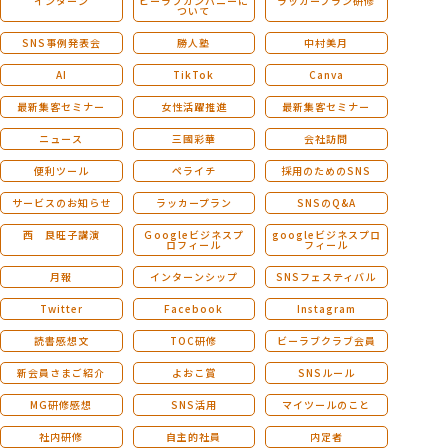
インターン
ビーラブカンパニーに
ラッカープラン研修
ついて
SNS事例発表会
勝人塾
中村美月
AI
TikTok
Canva
最新集客セミナー
女性活躍推進
最新集客セミナー
ニュース
三國彩華
会社訪問
便利ツール
ペライチ
採用のためのSNS
サービスのお知らせ
ラッカープラン
SNSのQ&A
西 良旺子講演
Ｇoogleビジネスプ
googleビジネスプロ
ロフィール
フィール
月報
インターンシップ
SNSフェスティバル
Twitter
Facebook
Instagram
読書感想文
TOC研修
ビーラブクラブ会員
新会員さまご紹介
よおこ賞
SNSルール
MG研修感想
SNS活用
マイツールのこと
社内研修
自主的社員
内定者