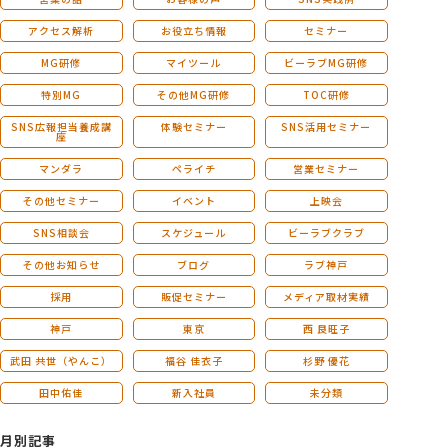
アクセス解析
お役立ち情報
セミナー
MG研修
マイツール
ビーラブMG研修
特別MG
その他MG研修
TOC研修
SNS広報担当養成講
体験セミナー
SNS活用セミナー
座
マンダラ
ペライチ
営業セミナー
その他セミナー
イベント
上映会
SNS相談会
スケジュール
ビーラブクラブ
その他お知らせ
ブログ
ラブ神戸
採用
販促セミナー
メディア取材実績
神戸
東京
西 良旺子
武田 共世（やんこ）
福谷 佳衣子
杉野 優花
田中佑佳
新入社員
未分類
月別記事