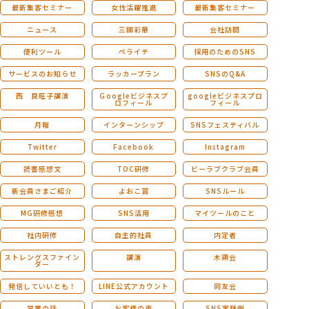
最新集客セミナー
女性活躍推進
最新集客セミナー
ニュース
三國彩華
会社訪問
便利ツール
ペライチ
採用のためのSNS
サービスのお知らせ
ラッカープラン
SNSのQ&A
西 良旺子講演
Ｇoogleビジネスプ
googleビジネスプロ
ロフィール
フィール
月報
インターンシップ
SNSフェスティバル
Twitter
Facebook
Instagram
読書感想文
TOC研修
ビーラブクラブ会員
新会員さまご紹介
よおこ賞
SNSルール
MG研修感想
SNS活用
マイツールのこと
社内研修
自主的社員
内定者
ストレングスファイン
講演
木鶏会
ダー
発信していいとも！
LINE公式アカウント
同友会
営業の話
お客様の声
SNS実践例