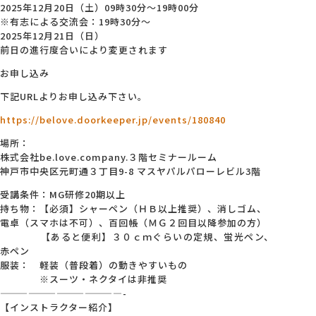
2025年12月20日（土）09時30分～19時00分
※有志による交流会：19時30分～
2025年12月21日（日）
前日の進行度合いにより変更されます
お申し込み
下記URLよりお申し込み下さい。
https://belove.doorkeeper.jp/events/180840
場所：
株式会社be.love.company.３階セミナールーム
神戸市中央区元町通３丁目9-8 マスヤパルパローレビル3階
受講条件：MG研修20期以上
持ち物：【必須】シャーペン（ＨＢ以上推奨）、消しゴム、
電卓（スマホは不可）、百回帳（ＭＧ２回目以降参加の方）
【あると便利】３０ｃｍぐらいの定規、蛍光ペン、
赤ペン
服装： 軽装（普段着）の動きやすいもの
※スーツ・ネクタイは非推奨
—————————————-
【インストラクター紹介】