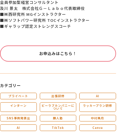
全員参加型経営コンサルタント
及川 景太 株式会社Ｇ－Ｌａｂｏ代表取締役
■㈱西研究所 MGインストラクター
■㈱ソフトパワー研究所 TOCインストラクター
■ギャラップ認定ストレングスコーチ
お申込みはこちら！
カテゴリー
プライベート
出張研修
AI
インターン
ビーラブカンパニーに
ラッカープラン研修
ついて
SNS事例発表会
勝人塾
中村美月
AI
TikTok
Canva