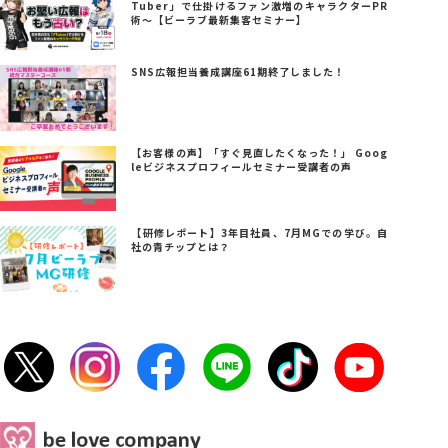
Tuber」で仕掛けるファン激増のキャラクターPR
術～【ビーラブ最新集客セミナー】
SNS広報担当養成講座61期終了しました！
【お客様の声】「すぐ見直したくなった！」 Goog
leビジネスプロフィールセミナー受講者の声
【研修レポート】3年目社員、7月MGでの学び。自
社の青チップとは？