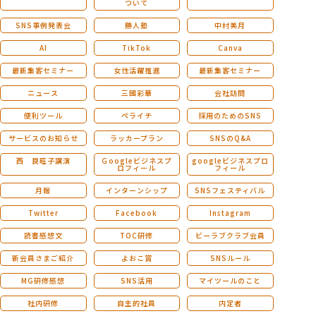
ついて
SNS事例発表会
勝人塾
中村美月
AI
TikTok
Canva
最新集客セミナー
女性活躍推進
最新集客セミナー
ニュース
三國彩華
会社訪問
便利ツール
ペライチ
採用のためのSNS
サービスのお知らせ
ラッカープラン
SNSのQ&A
西 良旺子講演
Ｇoogleビジネスプ
googleビジネスプロ
ロフィール
フィール
月報
インターンシップ
SNSフェスティバル
Twitter
Facebook
Instagram
読書感想文
TOC研修
ビーラブクラブ会員
新会員さまご紹介
よおこ賞
SNSルール
MG研修感想
SNS活用
マイツールのこと
社内研修
自主的社員
内定者