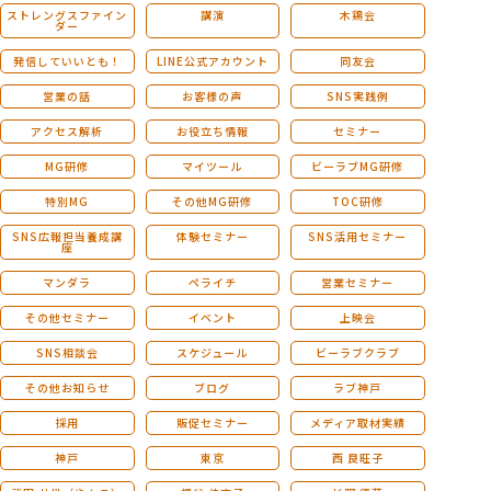
ストレングスファイン
講演
木鶏会
ダー
発信していいとも！
LINE公式アカウント
同友会
営業の話
お客様の声
SNS実践例
アクセス解析
お役立ち情報
セミナー
MG研修
マイツール
ビーラブMG研修
特別MG
その他MG研修
TOC研修
SNS広報担当養成講
体験セミナー
SNS活用セミナー
座
マンダラ
ペライチ
営業セミナー
その他セミナー
イベント
上映会
SNS相談会
スケジュール
ビーラブクラブ
その他お知らせ
ブログ
ラブ神戸
採用
販促セミナー
メディア取材実績
神戸
東京
西 良旺子