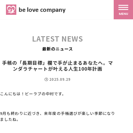
belove.co.jp
MENU
ホーム
LATEST NEWS
サービス
最新のニュース
手帳の「長期目標」欄で手が止まるあなたへ。マ
SNS広報
ンダラチャートが叶える人生100年計画
2025.09.29
MG研修
こんにちは！ビーラブの中村です。
スタッフ紹介
9月も終わりに近づき、来年度の手帳選びが楽しい季節になり
ましたね。
最新ブログ