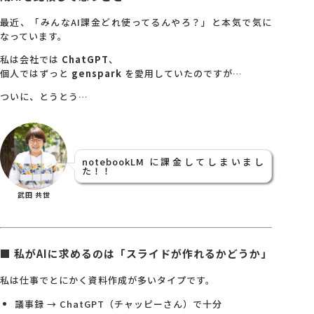
最近、「みんなAI課金どれ使ってるんやろ？」と本気で気に
会社概要
なっています。
私は会社では
ChatGPT
、
個人ではずっと
genspark
を愛用していたのですが…
アクセス
ついに、とうとう…
採用情報
notebookLM に課金してしまいまし
お問い合わせ
た！！
武田 共世
■ 私がAIに求めるのは「スライドが作れるかどうか」
私は仕事でとにかく資料作成が多いタイプです。
議事録 → ChatGPT（チャッピーさん）で十分