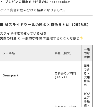
プレゼンの印象を上げるのは notebookLM
という完全に住み分けの結果になりました。
■ AIスライドツールの料金と特徴まとめ（2025年）
スライド作成で使っているAIを
実際の料金
と
一般的な特徴
で整理するとこんな感じ
一般
ツール名
料金（目安）
的な
特徴
編集
でき
無料あり／有料
る・
Genspark
$20〜25
実用
性高
め
ビジ
ュア
ル最
強・
無料あり／有料