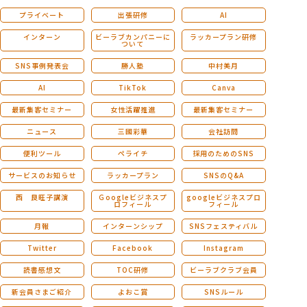
プライベート
出張研修
AI
インターン
ビーラブカンパニーに
ラッカープラン研修
ついて
SNS事例発表会
勝人塾
中村美月
AI
TikTok
Canva
最新集客セミナー
女性活躍推進
最新集客セミナー
ニュース
三國彩華
会社訪問
便利ツール
ペライチ
採用のためのSNS
サービスのお知らせ
ラッカープラン
SNSのQ&A
西 良旺子講演
Ｇoogleビジネスプ
googleビジネスプロ
ロフィール
フィール
月報
インターンシップ
SNSフェスティバル
Twitter
Facebook
Instagram
読書感想文
TOC研修
ビーラブクラブ会員
新会員さまご紹介
よおこ賞
SNSルール