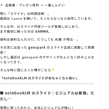
企画書・プレゼン資料 → 一番しんどい
特に「スライド」は時間泥棒…。
普段は Canva を開いて、えっちらおっちら自作しています。
そんな中、AIスライド作成ツールが登場しはじめて、
まず最初に触ったのは
GAMMA
。
便利は便利なんだけど、どうしても
AI臭
が残る…。
その次に出会った
genspark
のスライド生成に感動して即課
金！
しかし最近は genspark のデザインがなんとなく好みじゃな
くなってきて。
そんな時に耳に入った噂がこちら
「notebookLM のスライドがめちゃくちゃ良い」
■ notebookLM のスライド：ビジュアルは最強。た
だし…
実際に使ってみたら、本当にビジュアルが強い！