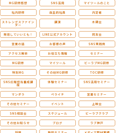
MG研修感想
SNS活用
マイツールのこと
社内研修
自主的社員
内定者
ストレングスファイン
講演
木鶏会
ダー
発信していいとも！
LINE公式アカウント
同友会
営業の話
お客様の声
SNS実践例
アクセス解析
お役立ち情報
セミナー
MG研修
マイツール
ビーラブMG研修
特別MG
その他MG研修
TOC研修
SNS広報担当養成講
体験セミナー
SNS活用セミナー
座
マンダラ
ペライチ
営業セミナー
その他セミナー
イベント
上映会
SNS相談会
スケジュール
ビーラブクラブ
その他お知らせ
ブログ
ラブ神戸
採用
販促セミナー
メディア取材実績