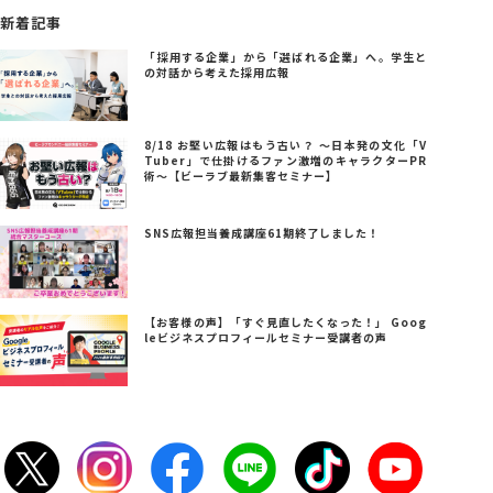
新着記事
「採用する企業」から「選ばれる企業」へ。学生と
の対話から考えた採用広報
8/18 お堅い広報はもう古い？ ～日本発の文化「V
Tuber」で仕掛けるファン激増のキャラクターPR
術～【ビーラブ最新集客セミナー】
SNS広報担当養成講座61期終了しました！
【お客様の声】「すぐ見直したくなった！」 Goog
leビジネスプロフィールセミナー受講者の声