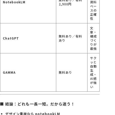
NotebookLM
資料
2,900円
ベー
スの
正確
性
文
章・
無料あり／有料
構成
ChatGPT
あり
づく
りが
最強
サク
ッと
自動
生
GAMMA
無料あり
成・
AI感
が強
い
■ 結論：どれも一長一短。だから迷う！
デザイン重視なら notebookLM