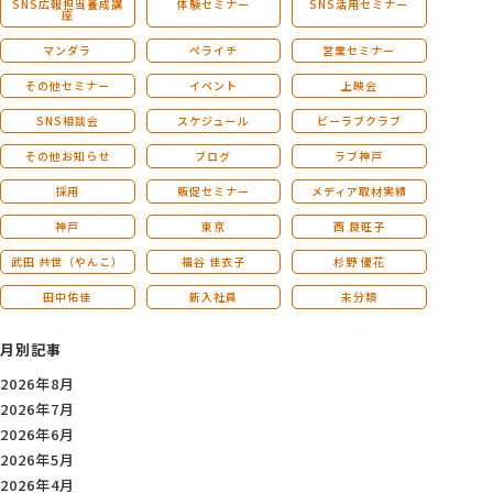
SNS広報担当養成講
体験セミナー
SNS活用セミナー
座
マンダラ
ペライチ
営業セミナー
その他セミナー
イベント
上映会
SNS相談会
スケジュール
ビーラブクラブ
その他お知らせ
ブログ
ラブ神戸
採用
販促セミナー
メディア取材実績
神戸
東京
西 良旺子
武田 共世（やんこ）
福谷 佳衣子
杉野 優花
田中佑佳
新入社員
未分類
月別記事
2026年8月
2026年7月
2026年6月
2026年5月
2026年4月