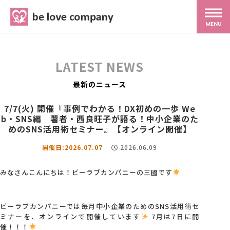
belove.co.jp
MENU
ホーム
LATEST NEWS
サービス
最新のニュース
7/7(火) 開催『事例でわかる！DX初めの一歩 We
b・SNS編 著者・西良旺子が語る！中小企業のた
SNS広報
めのSNS活用術セミナー』【オンライン開催】
開催日:2026.07.07
2026.06.09
MG研修
みなさんこんにちは！ビーラブカンパニーの三國です
スタッフ紹介
ビーラブカンパニーでは毎月中小企業のためのSNS活用術セ
ミナーを、オンラインで開催しています
7月は7日に開
最新ブログ
催！！！