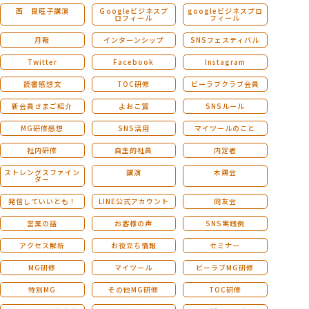
西 良旺子講演
Ｇoogleビジネスプ
googleビジネスプロ
ロフィール
フィール
月報
インターンシップ
SNSフェスティバル
Twitter
Facebook
Instagram
読書感想文
TOC研修
ビーラブクラブ会員
新会員さまご紹介
よおこ賞
SNSルール
MG研修感想
SNS活用
マイツールのこと
社内研修
自主的社員
内定者
ストレングスファイン
講演
木鶏会
ダー
発信していいとも！
LINE公式アカウント
同友会
営業の話
お客様の声
SNS実践例
アクセス解析
お役立ち情報
セミナー
MG研修
マイツール
ビーラブMG研修
特別MG
その他MG研修
TOC研修