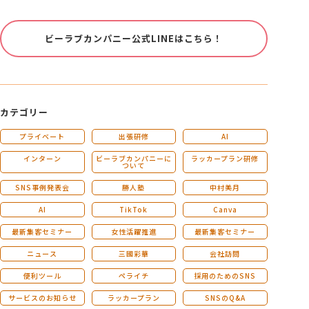
ビーラブカンパニー公式LINEはこちら！
カテゴリー
プライベート
出張研修
AI
インターン
ビーラブカンパニーに
ラッカープラン研修
ついて
SNS事例発表会
勝人塾
中村美月
AI
TikTok
Canva
最新集客セミナー
女性活躍推進
最新集客セミナー
ニュース
三國彩華
会社訪問
便利ツール
ペライチ
採用のためのSNS
サービスのお知らせ
ラッカープラン
SNSのQ&A