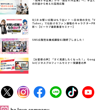
「採用する企業」から「選ばれる企業」へ。学生と
の対話から考えた採用広報
8/18 お堅い広報はもう古い？ ～日本発の文化「V
Tuber」で仕掛けるファン激増のキャラクターPR
術～【ビーラブ最新集客セミナー】
SNS広報担当養成講座61期終了しました！
【お客様の声】「すぐ見直したくなった！」 Goog
leビジネスプロフィールセミナー受講者の声