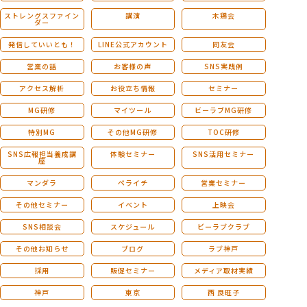
ストレングスファイン
講演
木鶏会
ダー
発信していいとも！
LINE公式アカウント
同友会
営業の話
お客様の声
SNS実践例
アクセス解析
お役立ち情報
セミナー
MG研修
マイツール
ビーラブMG研修
特別MG
その他MG研修
TOC研修
SNS広報担当養成講
体験セミナー
SNS活用セミナー
座
マンダラ
ペライチ
営業セミナー
その他セミナー
イベント
上映会
SNS相談会
スケジュール
ビーラブクラブ
その他お知らせ
ブログ
ラブ神戸
採用
販促セミナー
メディア取材実績
神戸
東京
西 良旺子