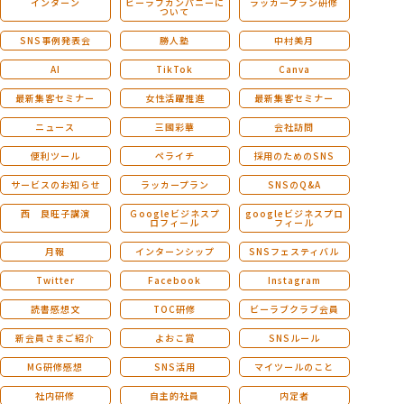
インターン
ビーラブカンパニーに
ラッカープラン研修
ついて
SNS事例発表会
勝人塾
中村美月
AI
TikTok
Canva
最新集客セミナー
女性活躍推進
最新集客セミナー
ニュース
三國彩華
会社訪問
便利ツール
ペライチ
採用のためのSNS
サービスのお知らせ
ラッカープラン
SNSのQ&A
西 良旺子講演
Ｇoogleビジネスプ
googleビジネスプロ
ロフィール
フィール
月報
インターンシップ
SNSフェスティバル
Twitter
Facebook
Instagram
読書感想文
TOC研修
ビーラブクラブ会員
新会員さまご紹介
よおこ賞
SNSルール
MG研修感想
SNS活用
マイツールのこと
社内研修
自主的社員
内定者