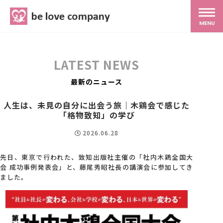
belove.co.jp
MENU
ホーム
LATEST NEWS
サービス
最新のニュース
人生は、未見の自分に出会う旅｜木鶏会で感じた
SNS広報
「格物致知」の学び
2026.06.28
MG研修
先日、東京で行われた、致知出版社主催の「社内木鶏全国大
会 成功事例発表会」と、藤尾秀昭社長の講演会に参加してき
ました。
スタッフ紹介
最新ブログ