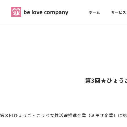
belove.co.jp
ホーム
サービス
ホーム
SNS広報担当養成講座
西 良旺子
サービス
SNS広報担当養成講座
SNS広報
三國 彩華
第3回★ひょう
MG研修
ブランディングPRパッケージ
スタッフ紹介
第３回ひょうご・こうべ女性活躍推進企業（ミモザ企業）に認
最新ブログ