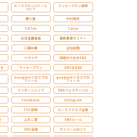
ビーラブカンパニーに
ラッカープラン研修
ついて
ストレングスファインダー研修
会
勝人塾
中村美月
TikTok
Canva
ー
女性活躍推進
最新集客セミナー
三國彩華
会社訪問
ペライチ
採用のためのSNS
らせ
ラッカープラン
SNSのQ&A
演
Ｇoogleビジネスプロ
googleビジネスプロ
フィール
フィール
インターンシップ
SNSフェスティバル
Facebook
Instagram
TOC研修
ビーラブクラブ会員
介
よおこ賞
SNSルール
SNS活用
マイツールのこと