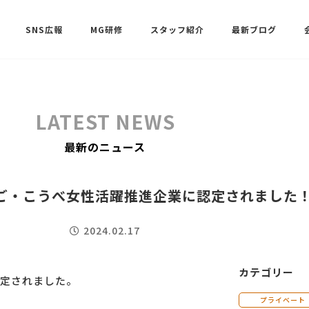
SNS広報
MG研修
スタッフ紹介
最新ブログ
SNSサポート（ビーラブクラブ）
武田 共世
LATEST NEWS
SNSサポート（ビーラブクラブ）
最新のニュース
中村 美月
ご・こうべ女性活躍推進企業に認定されました
2024.02.17
カテゴリー
定されました。
プライベート