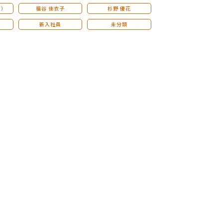
こ）
福谷 佳衣子
杉野 優花
新入社員
未分類