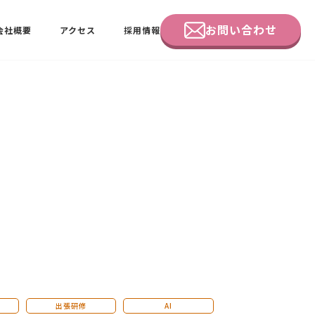
お問い合わせ
会社概要
アクセス
採用情報
企業研修
田中 佑佳
ビーラブクラブ会員様向けページ
！
出張研修
AI