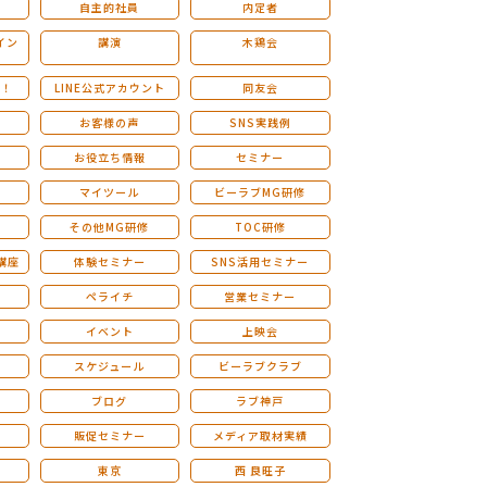
自主的社員
内定者
イン
講演
木鶏会
も！
LINE公式アカウント
同友会
お客様の声
SNS実践例
お役立ち情報
セミナー
マイツール
ビーラブMG研修
その他MG研修
TOC研修
講座
体験セミナー
SNS活用セミナー
ペライチ
営業セミナー
ー
イベント
上映会
スケジュール
ビーラブクラブ
せ
ブログ
ラブ神戸
販促セミナー
メディア取材実績
東京
西 良旺子