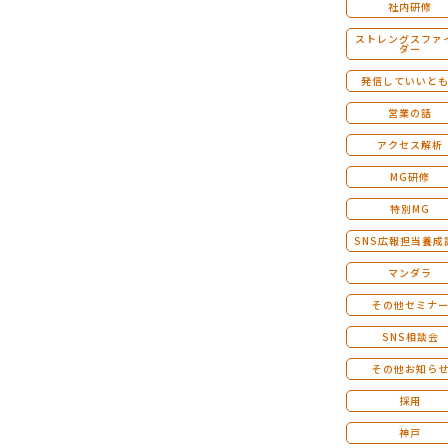
社内研修
ストレングスファ
ダー
発信していいと
営業の話
アクセス解析
MG研修
特別MG
SNS広報担当養成
マンダラ
その他セミナ
SNS相談会
その他お知ら
採用
神戸