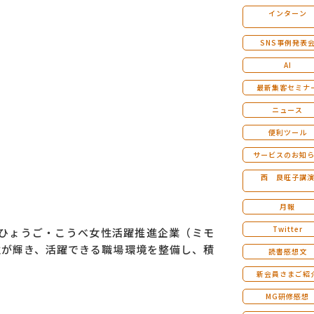
インターン
マンダラ人生計画セミナー
SNS事例発表
AI
最新集客セミナ
ニュース
便利ツール
サービスのお知
西 良旺子講
月報
Twitter
「ひょうご・こうべ女性活躍推進企業（ミモ
性が輝き、活躍できる職場環境を整備し、積
読書感想文
新会員さまご紹
MG研修感想