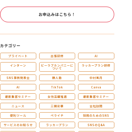
お申込みはこちら！
カテゴリー
プライベート
出張研修
AI
インターン
ビーラブカンパニーに
ラッカープラン研修
ついて
SNS事例発表会
勝人塾
中村美月
AI
TikTok
Canva
最新集客セミナー
女性活躍推進
最新集客セミナー
ニュース
三國彩華
会社訪問
便利ツール
ペライチ
採用のためのSNS
サービスのお知らせ
ラッカープラン
SNSのQ&A