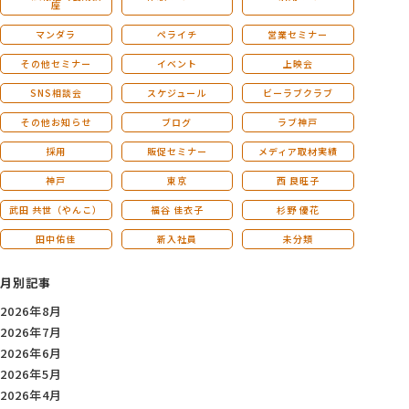
座
マンダラ
ペライチ
営業セミナー
その他セミナー
イベント
上映会
SNS相談会
スケジュール
ビーラブクラブ
その他お知らせ
ブログ
ラブ神戸
採用
販促セミナー
メディア取材実績
神戸
東京
西 良旺子
武田 共世（やんこ）
福谷 佳衣子
杉野 優花
田中佑佳
新入社員
未分類
月別記事
2026年8月
2026年7月
2026年6月
2026年5月
2026年4月