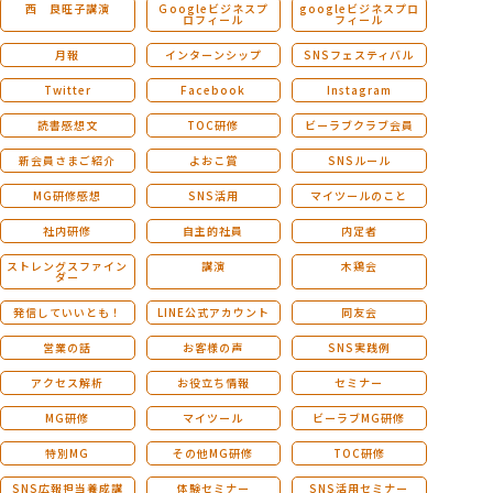
西 良旺子講演
Ｇoogleビジネスプ
googleビジネスプロ
ロフィール
フィール
月報
インターンシップ
SNSフェスティバル
Twitter
Facebook
Instagram
読書感想文
TOC研修
ビーラブクラブ会員
新会員さまご紹介
よおこ賞
SNSルール
MG研修感想
SNS活用
マイツールのこと
社内研修
自主的社員
内定者
ストレングスファイン
講演
木鶏会
ダー
発信していいとも！
LINE公式アカウント
同友会
営業の話
お客様の声
SNS実践例
アクセス解析
お役立ち情報
セミナー
MG研修
マイツール
ビーラブMG研修
特別MG
その他MG研修
TOC研修
SNS広報担当養成講
体験セミナー
SNS活用セミナー