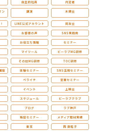
自主的社員
内定者
イン
講演
木鶏会
も！
LINE公式アカウント
同友会
お客様の声
SNS実践例
お役立ち情報
セミナー
マイツール
ビーラブMG研修
その他MG研修
TOC研修
講座
体験セミナー
SNS活用セミナー
ペライチ
営業セミナー
ー
イベント
上映会
スケジュール
ビーラブクラブ
せ
ブログ
ラブ神戸
販促セミナー
メディア取材実績
東京
西 良旺子