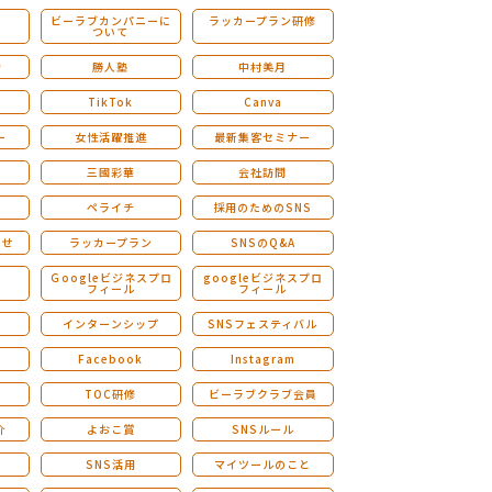
ビーラブカンパニーに
ラッカープラン研修
ついて
ストレングスファインダー研修
会
勝人塾
中村美月
TikTok
Canva
ー
女性活躍推進
最新集客セミナー
三國彩華
会社訪問
ペライチ
採用のためのSNS
らせ
ラッカープラン
SNSのQ&A
演
Ｇoogleビジネスプロ
googleビジネスプロ
フィール
フィール
インターンシップ
SNSフェスティバル
Facebook
Instagram
TOC研修
ビーラブクラブ会員
介
よおこ賞
SNSルール
SNS活用
マイツールのこと