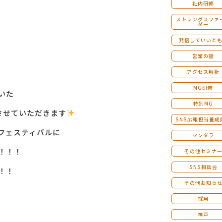
社内研修
ストレングスファ
ダー
発信していいと
営業の話
アクセス解析
MG研修
いた
特別MG
させていただきます
SNS広報担当養成
フェスティバルに
マンダラ
！！！
その他セミナ
SNS相談会
！！
その他お知ら
採用
神戸