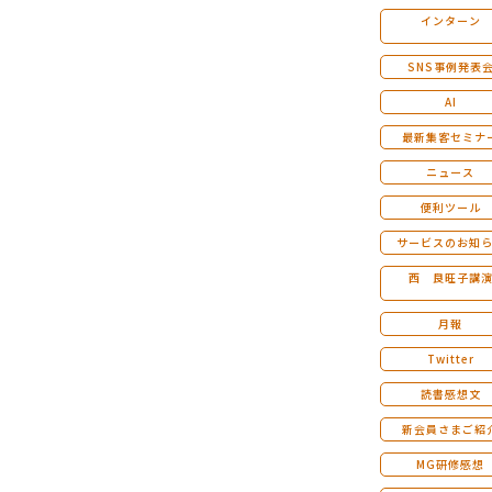
インターン
マンダラ人生計画セミナー
SNS事例発表
AI
最新集客セミナ
ニュース
便利ツール
サービスのお知
西 良旺子講
月報
Twitter
読書感想文
新会員さまご紹
MG研修感想