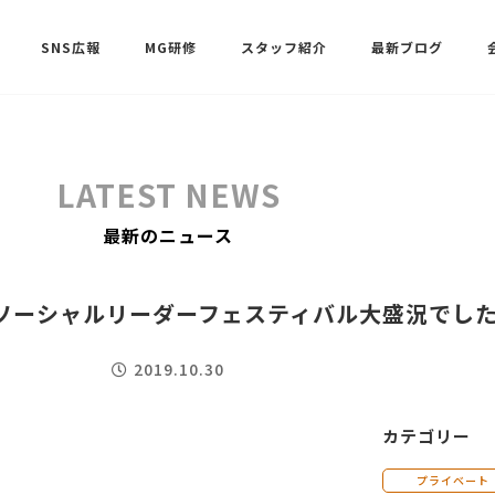
SNS広報
MG研修
スタッフ紹介
最新ブログ
SNSサポート（ビーラブクラブ）
武田 共世
LATEST NEWS
SNSサポート（ビーラブクラブ）
最新のニュース
中村 美月
回】ソーシャルリーダーフェスティバル大盛況でし
2019.10.30
カテゴリー
プライベート