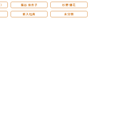
こ）
福谷 佳衣子
杉野 優花
新入社員
未分類