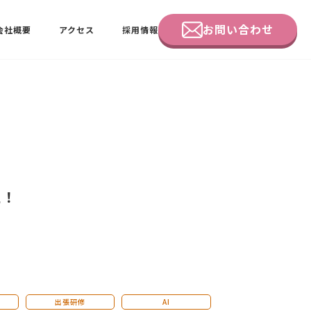
お問い合わせ
会社概要
アクセス
採用情報
企業研修
田中 佑佳
ビーラブクラブ会員様向けページ
た！
出張研修
AI