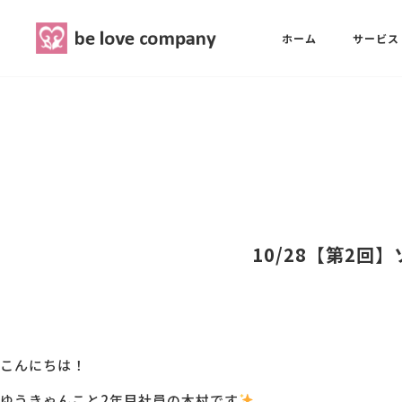
belove.co.jp
ホーム
サービス
ホーム
SNS広報担当養成講座
西 良旺子
サービス
SNS広報担当養成講座
SNS広報
三國 彩華
10/28【第2
MG研修
ブランディングPRパッケージ
スタッフ紹介
こんにちは！
最新ブログ
ゆうきゃんこと2年目社員の木村です