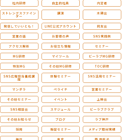
社内研修
自主的社員
内定者
ストレングスファイン
講演
木鶏会
ダー
発信していいとも！
LINE公式アカウント
同友会
営業の話
お客様の声
SNS実践例
アクセス解析
お役立ち情報
セミナー
MG研修
マイツール
ビーラブMG研修
特別MG
その他MG研修
TOC研修
SNS広報担当養成講
体験セミナー
SNS活用セミナー
座
マンダラ
ペライチ
営業セミナー
その他セミナー
イベント
上映会
SNS相談会
スケジュール
ビーラブクラブ
その他お知らせ
ブログ
ラブ神戸
採用
販促セミナー
メディア取材実績
神戸
東京
西 良旺子