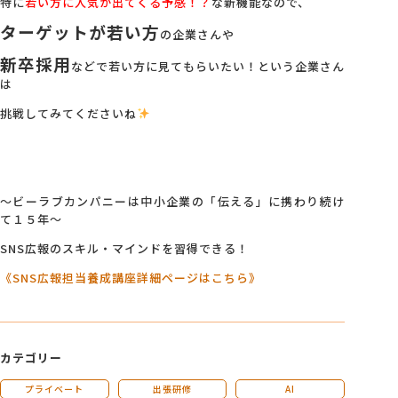
特に
若い方に人気が出てくる予感！？
な新機能なので、
ターゲットが若い方
の企業さんや
新卒採用
などで若い方に見てもらいたい！という企業さん
は
挑戦してみてくださいね
～ビーラブカンパニーは中小企業の「伝える」に携わり続け
て１５年～
SNS広報のスキル・マインドを習得できる！
《
SNS
広報担当養成講座詳細ページはこちら》
カテゴリー
プライベート
出張研修
AI