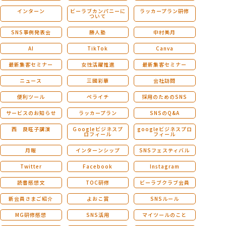
インターン
ビーラブカンパニーに
ラッカープラン研修
ついて
SNS事例発表会
勝人塾
中村美月
AI
TikTok
Canva
最新集客セミナー
女性活躍推進
最新集客セミナー
ニュース
三國彩華
会社訪問
便利ツール
ペライチ
採用のためのSNS
サービスのお知らせ
ラッカープラン
SNSのQ&A
西 良旺子講演
Ｇoogleビジネスプ
googleビジネスプロ
ロフィール
フィール
月報
インターンシップ
SNSフェスティバル
Twitter
Facebook
Instagram
読書感想文
TOC研修
ビーラブクラブ会員
新会員さまご紹介
よおこ賞
SNSルール
MG研修感想
SNS活用
マイツールのこと