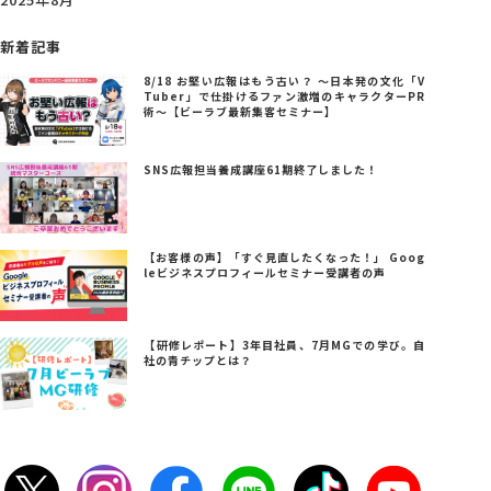
新着記事
8/18 お堅い広報はもう古い？ ～日本発の文化「V
Tuber」で仕掛けるファン激増のキャラクターPR
術～【ビーラブ最新集客セミナー】
SNS広報担当養成講座61期終了しました！
【お客様の声】「すぐ見直したくなった！」 Goog
leビジネスプロフィールセミナー受講者の声
【研修レポート】3年目社員、7月MGでの学び。自
社の青チップとは？