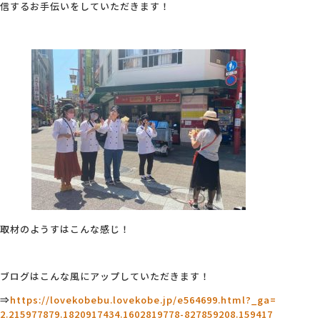
信するお手伝いをしていただきます！
取材のようすはこんな感じ！
ブログはこんな風にアップしていただきます！
⇒
https://lovekobebu.lovekobe.jp/e564699.html?_ga=
2.215977879.1820917434.1602819778-827859208.159417