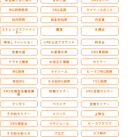
MG研修感想
SNS活用
マイツールのこと
社内研修
自主的社員
内定者
ストレングスファイン
講演
木鶏会
ダー
発信していいとも！
LINE公式アカウント
同友会
営業の話
お客様の声
SNS実践例
アクセス解析
お役立ち情報
セミナー
MG研修
マイツール
ビーラブMG研修
特別MG
その他MG研修
TOC研修
SNS広報担当養成講
体験セミナー
SNS活用セミナー
座
マンダラ
ペライチ
営業セミナー
その他セミナー
イベント
上映会
SNS相談会
スケジュール
ビーラブクラブ
その他お知らせ
ブログ
ラブ神戸