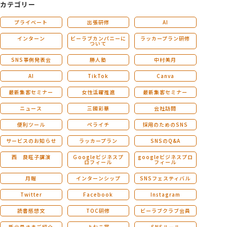
カテゴリー
プライベート
出張研修
AI
インターン
ビーラブカンパニーに
ラッカープラン研修
ついて
SNS事例発表会
勝人塾
中村美月
AI
TikTok
Canva
最新集客セミナー
女性活躍推進
最新集客セミナー
ニュース
三國彩華
会社訪問
便利ツール
ペライチ
採用のためのSNS
サービスのお知らせ
ラッカープラン
SNSのQ&A
西 良旺子講演
Ｇoogleビジネスプ
googleビジネスプロ
ロフィール
フィール
月報
インターンシップ
SNSフェスティバル
Twitter
Facebook
Instagram
読書感想文
TOC研修
ビーラブクラブ会員
新会員さまご紹介
よおこ賞
SNSルール