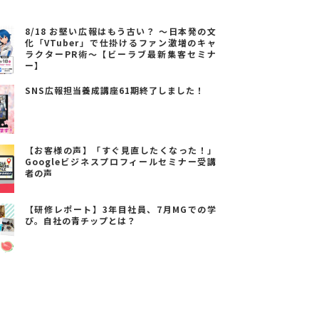
8/18 お堅い広報はもう古い？ ～日本発の文
化「VTuber」で仕掛けるファン激増のキャ
ラクターPR術～【ビーラブ最新集客セミナ
ー】
SNS広報担当養成講座61期終了しました！
【お客様の声】「すぐ見直したくなった！」
Googleビジネスプロフィールセミナー受講
者の声
【研修レポート】3年目社員、7月MGでの学
び。自社の青チップとは？