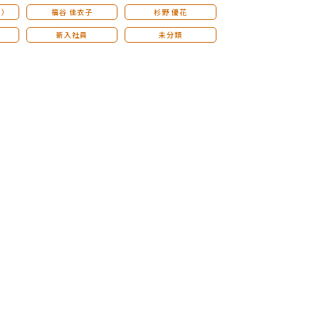
こ）
福谷 佳衣子
杉野 優花
新入社員
未分類