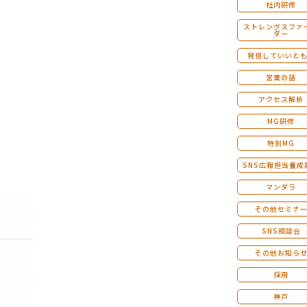
社内研修
ストレングスファ
ダー
発信していいと
営業の話
アクセス解析
MG研修
特別MG
SNS広報担当養成
マンダラ
その他セミナ
SNS相談会
その他お知ら
採用
神戸