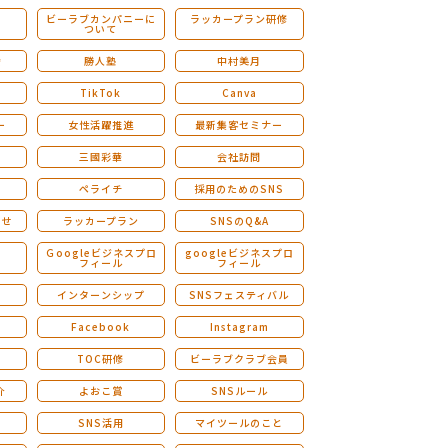
ビーラブカンパニーに
ラッカープラン研修
ついて
ストレングスファインダー研修
会
勝人塾
中村美月
TikTok
Canva
ー
女性活躍推進
最新集客セミナー
三國彩華
会社訪問
ペライチ
採用のためのSNS
らせ
ラッカープラン
SNSのQ&A
演
Ｇoogleビジネスプロ
googleビジネスプロ
フィール
フィール
インターンシップ
SNSフェスティバル
Facebook
Instagram
TOC研修
ビーラブクラブ会員
介
よおこ賞
SNSルール
SNS活用
マイツールのこと