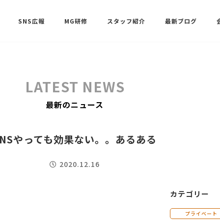
SNS広報
MG研修
スタッフ紹介
最新ブログ
SNSサポート（ビーラブクラブ）
武田 共世
LATEST NEWS
SNSサポート（ビーラブクラブ）
最新のニュース
中村 美月
SNSやっても効果ない。。あるある
2020.12.16
カテゴリー
プライベート