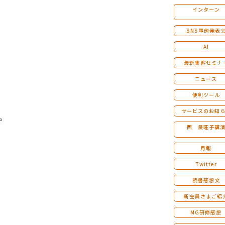
インターン
マンダラ人生計画セミナー
SNS事例発表
AI
最新集客セミナ
ニュース
便利ツール
サービスのお知
。
西 良旺子講
月報
Twitter
読書感想文
新会員さまご紹
MG研修感想