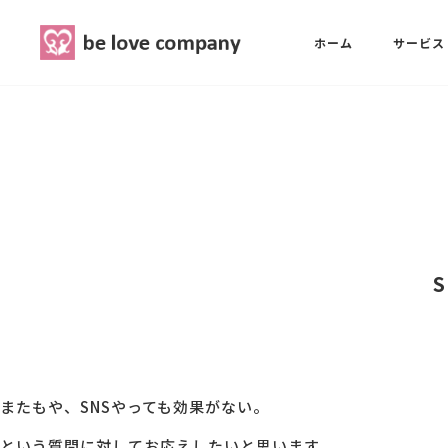
belove.co.jp
ホーム
サービス
ホーム
SNS広報担当養成講座
西 良旺子
サービス
SNS広報担当養成講座
SNS広報
三國 彩華
MG研修
ブランディングPRパッケージ
スタッフ紹介
またもや、SNSやっても効果がない。
最新ブログ
という質問に対してお応えしたいと思います。