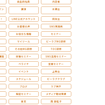
自主的社員
内定者
イン
講演
木鶏会
も！
LINE公式アカウント
同友会
お客様の声
SNS実践例
お役立ち情報
セミナー
マイツール
ビーラブMG研修
その他MG研修
TOC研修
講座
体験セミナー
SNS活用セミナー
ペライチ
営業セミナー
ー
イベント
上映会
スケジュール
ビーラブクラブ
せ
ブログ
ラブ神戸
販促セミナー
メディア取材実績
東京
西 良旺子