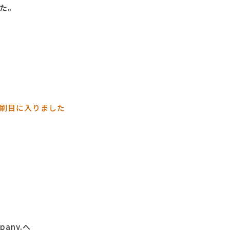
た。
３刷目に入りました
any.へ