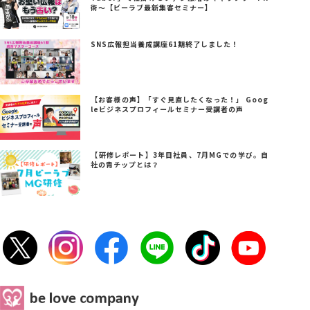
術～【ビーラブ最新集客セミナー】
SNS広報担当養成講座61期終了しました！
【お客様の声】「すぐ見直したくなった！」 Goog
leビジネスプロフィールセミナー受講者の声
【研修レポート】3年目社員、7月MGでの学び。自
社の青チップとは？