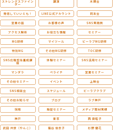
ストレングスファイン
講演
木鶏会
ダー
発信していいとも！
LINE公式アカウント
同友会
営業の話
お客様の声
SNS実践例
アクセス解析
お役立ち情報
セミナー
MG研修
マイツール
ビーラブMG研修
特別MG
その他MG研修
TOC研修
SNS広報担当養成講
体験セミナー
SNS活用セミナー
座
マンダラ
ペライチ
営業セミナー
その他セミナー
イベント
上映会
SNS相談会
スケジュール
ビーラブクラブ
その他お知らせ
ブログ
ラブ神戸
採用
販促セミナー
メディア取材実績
神戸
東京
西 良旺子
武田 共世（やんこ）
福谷 佳衣子
杉野 優花