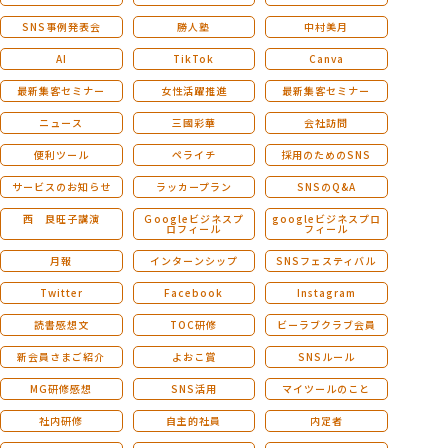
SNS事例発表会
勝人塾
中村美月
AI
TikTok
Canva
最新集客セミナー
女性活躍推進
最新集客セミナー
ニュース
三國彩華
会社訪問
便利ツール
ペライチ
採用のためのSNS
サービスのお知らせ
ラッカープラン
SNSのQ&A
西 良旺子講演
Ｇoogleビジネスプ
googleビジネスプロ
ロフィール
フィール
月報
インターンシップ
SNSフェスティバル
Twitter
Facebook
Instagram
読書感想文
TOC研修
ビーラブクラブ会員
新会員さまご紹介
よおこ賞
SNSルール
MG研修感想
SNS活用
マイツールのこと
社内研修
自主的社員
内定者