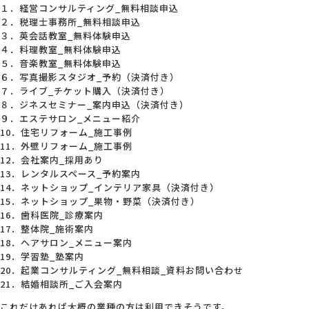
１．経営コンサルティング_無料相談申込
２．税理士事務所_無料相談申込
会社概要
３．英会話教室_無料体験申込
４．料理教室_無料体験申込
５．音楽教室_無料体験申込
アクセス
６．写真撮影スタジオ_予約（決済付き）
７．ライブ_チケット購入（決済付き）
８．ジネスセミナー_案内申込（決済付き）
採用情報
９．エステサロン_メニュー紹介
10．住宅リフォーム_施工事例
11．外壁リフォーム_施工事例
12．会社案内_採用あり
お問い合わせ
13．レンタルスペース_予約案内
14．ネットショップ_インテリア家具（決済付き）
15．ネットショップ_果物・野菜（決済付き）
16．歯科医院_診療案内
17．整体院_施術案内
18．ヘアサロン_メニュー案内
19．学習塾_塾案内
20．起業コンサルティング_無料相談_資料お問い合わせ
21．結婚相談所_ご入会案内
これだけあれば大概の業種の方は利用できそうです。