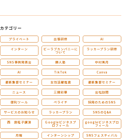
カテゴリー
プライベート
出張研修
AI
インターン
ビーラブカンパニーに
ラッカープラン研修
ついて
SNS事例発表会
勝人塾
中村美月
AI
TikTok
Canva
最新集客セミナー
女性活躍推進
最新集客セミナー
ニュース
三國彩華
会社訪問
便利ツール
ペライチ
採用のためのSNS
サービスのお知らせ
ラッカープラン
SNSのQ&A
西 良旺子講演
Ｇoogleビジネスプ
googleビジネスプロ
ロフィール
フィール
月報
インターンシップ
SNSフェスティバル