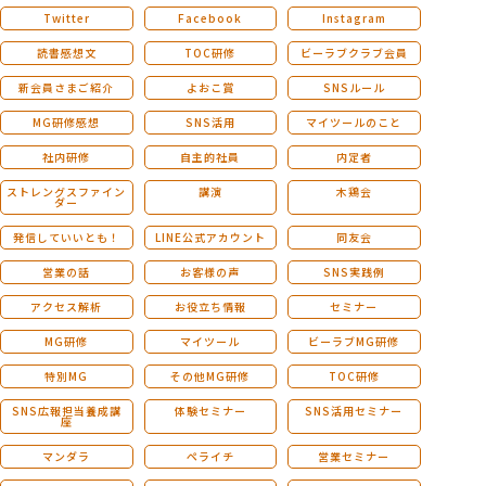
Twitter
Facebook
Instagram
読書感想文
TOC研修
ビーラブクラブ会員
新会員さまご紹介
よおこ賞
SNSルール
MG研修感想
SNS活用
マイツールのこと
社内研修
自主的社員
内定者
ストレングスファイン
講演
木鶏会
ダー
発信していいとも！
LINE公式アカウント
同友会
営業の話
お客様の声
SNS実践例
アクセス解析
お役立ち情報
セミナー
MG研修
マイツール
ビーラブMG研修
特別MG
その他MG研修
TOC研修
SNS広報担当養成講
体験セミナー
SNS活用セミナー
座
マンダラ
ペライチ
営業セミナー