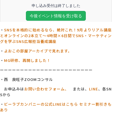
・
SNSを本格的に始めるなら、絶対これ！9月よりリアル講座
とオンラインの2本立て～4
時間×6日間でSNS・マーケティン
グを学ぶSNS広報担当養成講座
・
よおこの部屋アーカイブで見れます。
・
MG研修、再開しました！
ーーーーーーーーーーーーーーーーーーーーーーー
・西 良旺子ZOOMコンサル
お申込みは
お問い合わせフォーム、
または、
LINE
、各SN
Sから
・
ビーラブカンパニーの公式LINEはこちら セミナー割引きも
あり