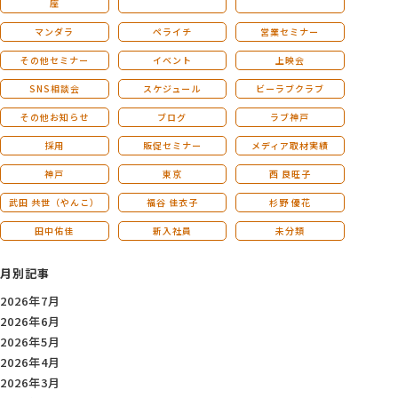
座
マンダラ
ペライチ
営業セミナー
その他セミナー
イベント
上映会
SNS相談会
スケジュール
ビーラブクラブ
その他お知らせ
ブログ
ラブ神戸
採用
販促セミナー
メディア取材実績
神戸
東京
西 良旺子
武田 共世（やんこ）
福谷 佳衣子
杉野 優花
田中佑佳
新入社員
未分類
月別記事
2026年7月
2026年6月
2026年5月
2026年4月
2026年3月