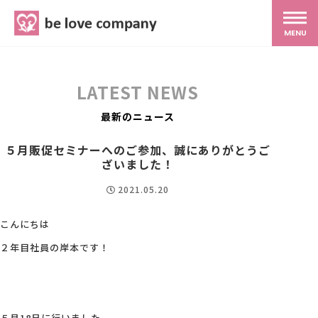
belove.co.jp
MENU
ホーム
LATEST NEWS
サービス
最新のニュース
５月販促セミナーへのご参加、誠にありがとうご
SNS広報
ざいました！
2021.05.20
MG研修
こんにちは
２年目社員の岸本です！
スタッフ紹介
最新ブログ
５月18日に行いました