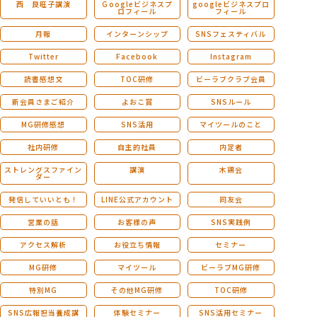
西 良旺子講演
Ｇoogleビジネスプ
googleビジネスプロ
ロフィール
フィール
月報
インターンシップ
SNSフェスティバル
Twitter
Facebook
Instagram
読書感想文
TOC研修
ビーラブクラブ会員
新会員さまご紹介
よおこ賞
SNSルール
MG研修感想
SNS活用
マイツールのこと
社内研修
自主的社員
内定者
ストレングスファイン
講演
木鶏会
ダー
発信していいとも！
LINE公式アカウント
同友会
営業の話
お客様の声
SNS実践例
アクセス解析
お役立ち情報
セミナー
MG研修
マイツール
ビーラブMG研修
特別MG
その他MG研修
TOC研修
SNS広報担当養成講
体験セミナー
SNS活用セミナー