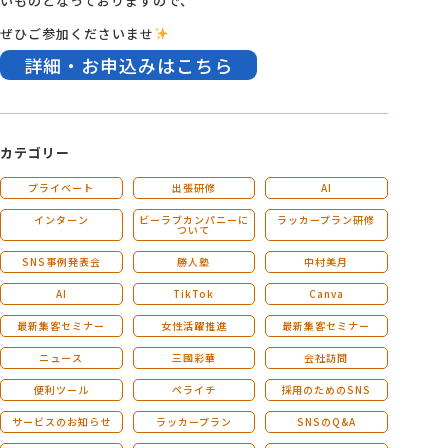
いものとなっておりますので、
ぜひご参加くださいませ
詳細・お申込みはこちら
カテゴリー
プライベート
出張研修
AI
インターン
ビーラブカンパニーに
ラッカープラン研修
ついて
SNS事例発表会
勝人塾
中村美月
AI
TikTok
Canva
最新集客セミナー
女性活躍推進
最新集客セミナー
ニュース
三國彩華
会社訪問
便利ツール
ペライチ
採用のためのSNS
サービスのお知らせ
ラッカープラン
SNSのQ&A