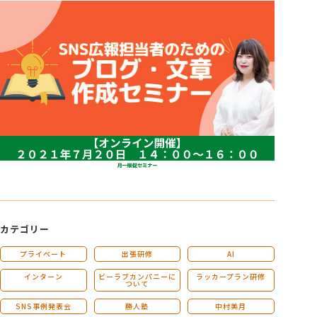
カテゴリー
プライベート
出張研修
AI
インターン
ビーラブカンパニーに
ラッカープラン研修
ついて
SNS事例発表会
勝人塾
中村美月