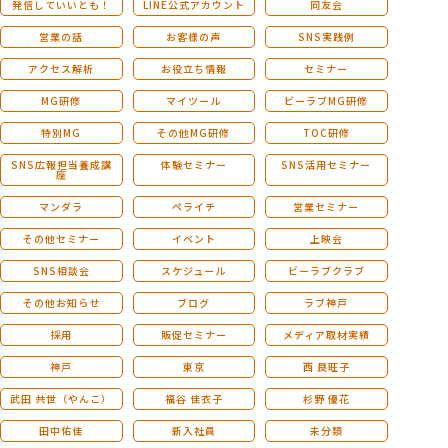
発信していいとも！
LINE公式アカウント
同友会
営業の話
お客様の声
SNS実践例
アクセス解析
お役立ち情報
セミナー
MG研修
マイツール
ビーラブMG研修
特別MG
その他MG研修
TOC研修
SNS広報担当養成講
体験セミナー
SNS活用セミナー
座
マンダラ
ペライチ
営業セミナー
その他セミナー
イベント
上映会
SNS相談会
スケジュール
ビーラブクラブ
その他お知らせ
ブログ
ラブ神戸
採用
販促セミナー
メディア取材実績
神戸
東京
西 良旺子
武田 共世（やんこ）
福谷 佳衣子
杉野 優花
田中佑佳
新入社員
未分類