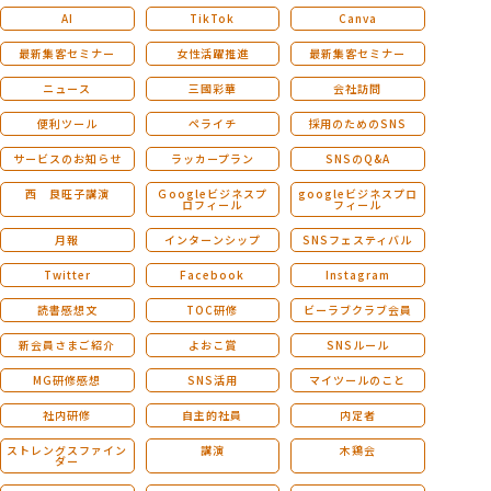
AI
TikTok
Canva
最新集客セミナー
女性活躍推進
最新集客セミナー
ニュース
三國彩華
会社訪問
便利ツール
ペライチ
採用のためのSNS
サービスのお知らせ
ラッカープラン
SNSのQ&A
西 良旺子講演
Ｇoogleビジネスプ
googleビジネスプロ
ロフィール
フィール
月報
インターンシップ
SNSフェスティバル
Twitter
Facebook
Instagram
読書感想文
TOC研修
ビーラブクラブ会員
新会員さまご紹介
よおこ賞
SNSルール
MG研修感想
SNS活用
マイツールのこと
社内研修
自主的社員
内定者
ストレングスファイン
講演
木鶏会
ダー