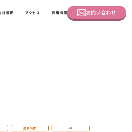
お問い合わせ
会社概要
アクセス
採用情報
企業研修
田中 佑佳
ビーラブクラブ会員様向けページ
出張研修
AI