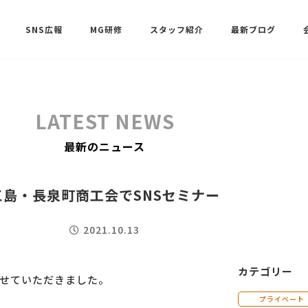
SNS広報
MG研修
スタッフ紹介
最新ブログ
SNSサポート（ビーラブクラブ）
武田 共世
LATEST NEWS
SNSサポート（ビーラブクラブ）
最新のニュース
中村 美月
三島・長泉町商工会でSNSセミナー
2021.10.13
カテゴリー
させていただきました。
プライベート