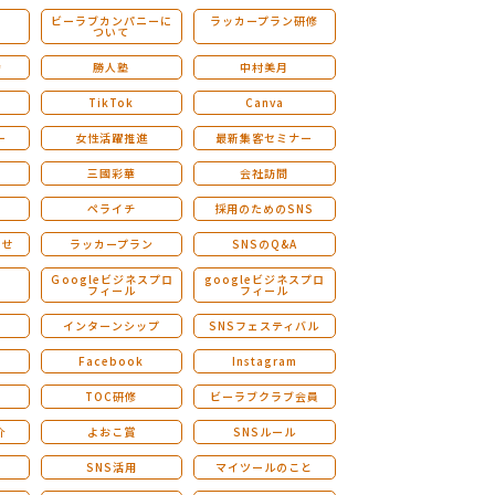
ビーラブカンパニーに
ラッカープラン研修
ついて
ストレングスファインダー研修
会
勝人塾
中村美月
TikTok
Canva
ー
女性活躍推進
最新集客セミナー
三國彩華
会社訪問
ペライチ
採用のためのSNS
らせ
ラッカープラン
SNSのQ&A
演
Ｇoogleビジネスプロ
googleビジネスプロ
フィール
フィール
インターンシップ
SNSフェスティバル
Facebook
Instagram
TOC研修
ビーラブクラブ会員
介
よおこ賞
SNSルール
SNS活用
マイツールのこと