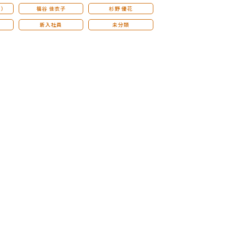
こ）
福谷 佳衣子
杉野 優花
新入社員
未分類