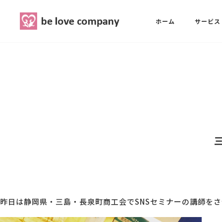
belove.co.jp
ホーム
サービス
ホーム
SNS広報担当養成講座
西 良旺子
サービス
SNS広報担当養成講座
SNS広報
三國 彩華
MG研修
ブランディングPRパッケージ
スタッフ紹介
昨日は静岡県・三島・長泉町商工会でSNSセミナーの講師を
最新ブログ