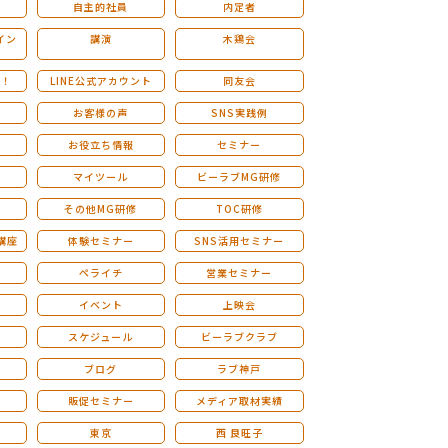
自主的社員
内定者
イン
講演
木鶏会
も！
LINE公式アカウント
同友会
お客様の声
SNS実践例
お役立ち情報
セミナー
マイツール
ビーラブMG研修
その他MG研修
TOC研修
講座
体験セミナー
SNS活用セミナー
ペライチ
営業セミナー
ー
イベント
上映会
スケジュール
ビーラブクラブ
せ
ブログ
ラブ神戸
販促セミナー
メディア取材実績
東京
西 良旺子