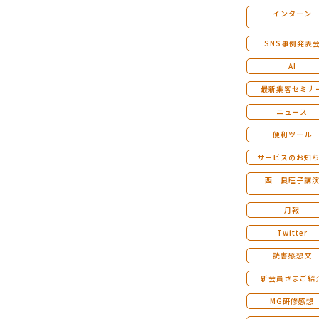
インターン
マンダラ人生計画セミナー
SNS事例発表
AI
最新集客セミナ
ニュース
便利ツール
サービスのお知
西 良旺子講
月報
Twitter
読書感想文
新会員さまご紹
MG研修感想