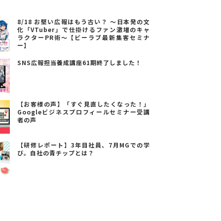
8/18 お堅い広報はもう古い？ ～日本発の文
化「VTuber」で仕掛けるファン激増のキャ
ラクターPR術～【ビーラブ最新集客セミナ
ー】
SNS広報担当養成講座61期終了しました！
【お客様の声】「すぐ見直したくなった！」
Googleビジネスプロフィールセミナー受講
者の声
【研修レポート】3年目社員、7月MGでの学
び。自社の青チップとは？