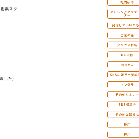
社内研修
ストレングスファ
ダー
発信していいと
営業の話
アクセス解析
MG研修
特別MG
SNS広報担当養成
マンダラ
その他セミナ
SNS相談会
その他お知ら
採用
神戸