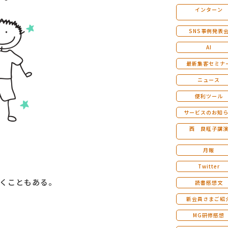
インターン
マンダラ人生計画セミナー
SNS事例発表
AI
最新集客セミナ
ニュース
便利ツール
サービスのお知
西 良旺子講
月報
Twitter
くこともある。
読書感想文
新会員さまご紹
MG研修感想