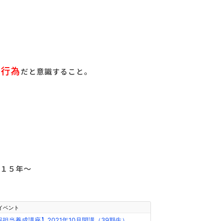
い行為
だと意識すること。
１５年～