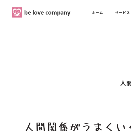
belove.co.jp
ホーム
サービス
ホーム
SNS広報担当養成講座
西 良旺子
サービス
SNS広報担当養成講座
SNS広報
三國 彩華
人
MG研修
ブランディングPRパッケージ
スタッフ紹介
最新ブログ