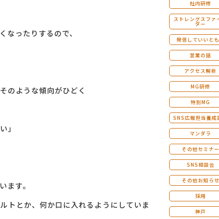
社内研修
ストレングスファ
ダー
くなったりするので、
発信していいと
営業の話
アクセス解析
MG研修
そのような傾向がひどく
特別MG
SNS広報担当養成
い」
マンダラ
その他セミナ
SNS相談会
その他お知ら
います。
採用
グルトとか、何か口に入れるようにしていま
神戸