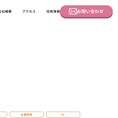
お問い合わせ
会社概要
アクセス
採用情報
企業研修
田中 佑佳
ビーラブクラブ会員様向けページ
出張研修
AI