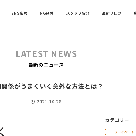
SNS広報
MG研修
スタッフ紹介
最新ブログ
SNSサポート（ビーラブクラブ）
武田 共世
LATEST NEWS
SNSサポート（ビーラブクラブ）
最新のニュース
中村 美月
間関係がうまくいく意外な方法とは？
2021.10.28
カテゴリー
プライベート