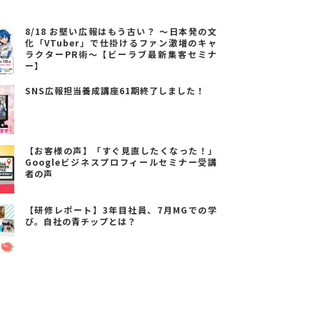
8/18 お堅い広報はもう古い？ ～日本発の文
化「VTuber」で仕掛けるファン激増のキャ
ラクターPR術～【ビーラブ最新集客セミナ
ー】
SNS広報担当養成講座61期終了しました！
【お客様の声】「すぐ見直したくなった！」
Googleビジネスプロフィールセミナー受講
者の声
【研修レポート】3年目社員、7月MGでの学
び。自社の青チップとは？