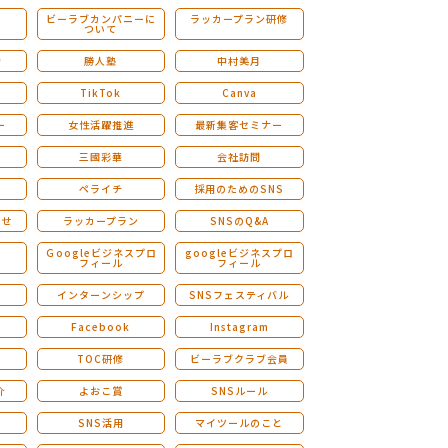
ビーラブカンパニーに
ラッカープラン研修
ついて
ストレングスファインダー研修
会
勝人塾
中村美月
TikTok
Canva
ー
女性活躍推進
最新集客セミナー
三國彩華
会社訪問
ペライチ
採用のためのSNS
らせ
ラッカープラン
SNSのQ&A
演
Ｇoogleビジネスプロ
googleビジネスプロ
フィール
フィール
インターンシップ
SNSフェスティバル
Facebook
Instagram
TOC研修
ビーラブクラブ会員
介
よおこ賞
SNSルール
SNS活用
マイツールのこと