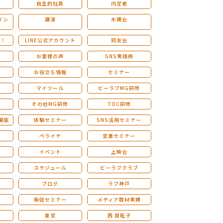
自主的社員
内定者
イン
講演
木鶏会
も！
LINE公式アカウント
同友会
お客様の声
SNS実践例
お役立ち情報
セミナー
マイツール
ビーラブMG研修
その他MG研修
TOC研修
講座
体験セミナー
SNS活用セミナー
ペライチ
営業セミナー
ー
イベント
上映会
スケジュール
ビーラブクラブ
せ
ブログ
ラブ神戸
販促セミナー
メディア取材実績
東京
西 良旺子