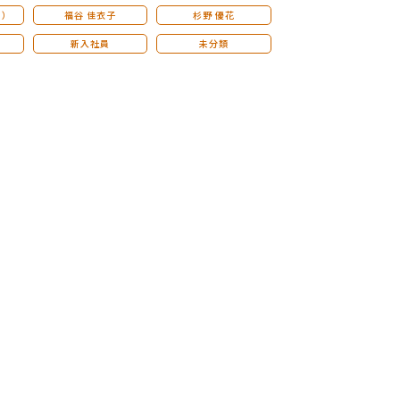
こ）
福谷 佳衣子
杉野 優花
新入社員
未分類