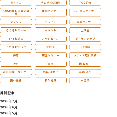
特別MG
その他MG研修
TOC研修
SNS広報担当養成講
体験セミナー
SNS活用セミナー
座
マンダラ
ペライチ
営業セミナー
その他セミナー
イベント
上映会
SNS相談会
スケジュール
ビーラブクラブ
その他お知らせ
ブログ
ラブ神戸
採用
販促セミナー
メディア取材実績
神戸
東京
西 良旺子
武田 共世（やんこ）
福谷 佳衣子
杉野 優花
田中佑佳
新入社員
未分類
月別記事
2026年7月
2026年6月
2026年5月