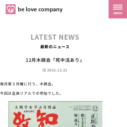
belove.co.jp
MENU
ホーム
LATEST NEWS
サービス
最新のニュース
12月木鶏会「死中活あり」
SNS広報
2021.12.21
MG研修
毎月第３月曜に行う、木鶏会。
今回は全員リアルでの参加でした。
スタッフ紹介
最新ブログ