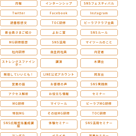
月報
インターンシップ
SNSフェスティバル
Twitter
Facebook
Instagram
読書感想文
TOC研修
ビーラブクラブ会員
新会員さまご紹介
よおこ賞
SNSルール
MG研修感想
SNS活用
マイツールのこと
社内研修
自主的社員
内定者
ストレングスファイン
講演
木鶏会
ダー
発信していいとも！
LINE公式アカウント
同友会
営業の話
お客様の声
SNS実践例
アクセス解析
お役立ち情報
セミナー
MG研修
マイツール
ビーラブMG研修
特別MG
その他MG研修
TOC研修
SNS広報担当養成講
体験セミナー
SNS活用セミナー
座
マンダラ
ペライチ
営業セミナー