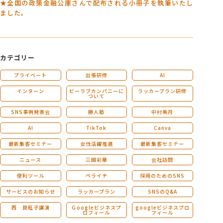
★全国の政策金融公庫さんで配布される小冊子を執筆いたし
ました。
カテゴリー
プライベート
出張研修
AI
インターン
ビーラブカンパニーに
ラッカープラン研修
ついて
SNS事例発表会
勝人塾
中村美月
AI
TikTok
Canva
最新集客セミナー
女性活躍推進
最新集客セミナー
ニュース
三國彩華
会社訪問
便利ツール
ペライチ
採用のためのSNS
サービスのお知らせ
ラッカープラン
SNSのQ&A
西 良旺子講演
Ｇoogleビジネスプ
googleビジネスプロ
ロフィール
フィール