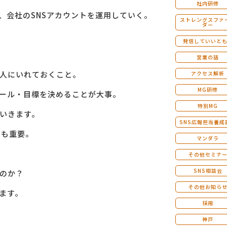
社内研修
、会社のSNSアカウントを運用していく。
ストレングスファ
ダー
発信していいと
営業の話
理人にいれておくこと。
アクセス解析
MG研修
ルール・目標を決めることが大事。
特別MG
いきます。
SNS広報担当養成
とも重要。
マンダラ
その他セミナ
SNS相談会
のか？
その他お知ら
ます。
採用
神戸