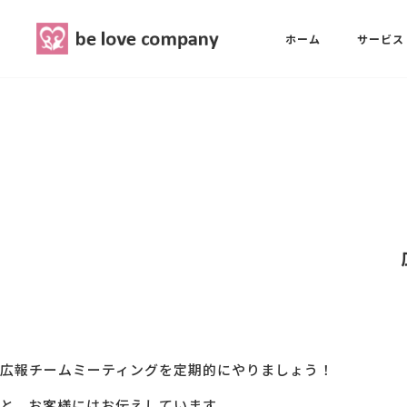
belove.co.jp
ホーム
サービス
ホーム
SNS広報担当養成講座
西 良旺子
サービス
SNS広報担当養成講座
SNS広報
三國 彩華
MG研修
ブランディングPRパッケージ
スタッフ紹介
広報チームミーティングを定期的にやりましょう！
最新ブログ
と、お客様にはお伝えしています。