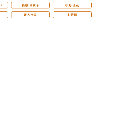
こ）
福谷 佳衣子
杉野 優花
新入社員
未分類