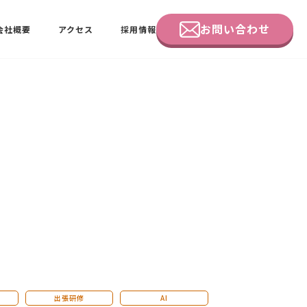
お問い合わせ
会社概要
アクセス
採用情報
企業研修
田中 佑佳
ビーラブクラブ会員様向けページ
出張研修
AI