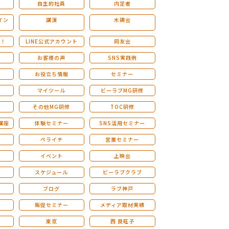
自主的社員
内定者
イン
講演
木鶏会
も！
LINE公式アカウント
同友会
お客様の声
SNS実践例
お役立ち情報
セミナー
マイツール
ビーラブMG研修
その他MG研修
TOC研修
講座
体験セミナー
SNS活用セミナー
ペライチ
営業セミナー
ー
イベント
上映会
スケジュール
ビーラブクラブ
せ
ブログ
ラブ神戸
販促セミナー
メディア取材実績
東京
西 良旺子