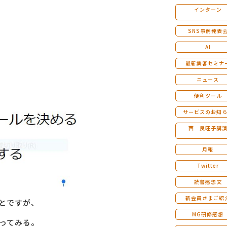
インターン
マンダラ人生計画セミナー
SNS事例発表
AI
最新集客セミナ
ニュース
便利ツール
サービスのお知
西 良旺子講
月報
Twitter
読書感想文
新会員さまご紹
とですが、
MG研修感想
ってみる。