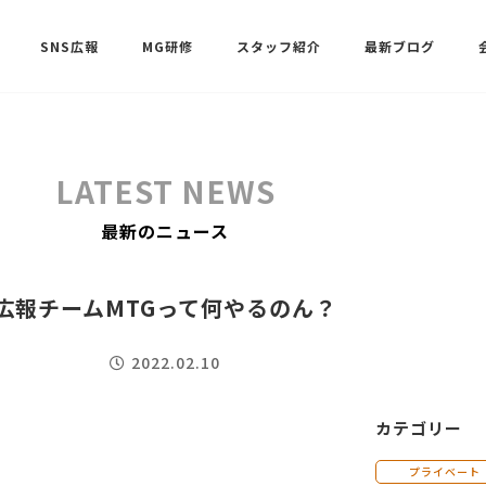
SNS広報
MG研修
スタッフ紹介
最新ブログ
SNSサポート（ビーラブクラブ）
武田 共世
LATEST NEWS
SNSサポート（ビーラブクラブ）
最新のニュース
中村 美月
広報チームMTGって何やるのん？
2022.02.10
カテゴリー
プライベート