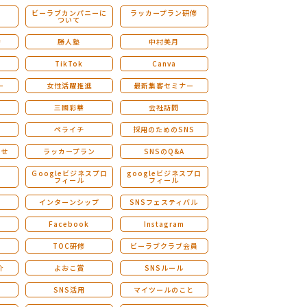
ビーラブカンパニーに
ラッカープラン研修
ついて
ストレングスファインダー研修
会
勝人塾
中村美月
TikTok
Canva
ー
女性活躍推進
最新集客セミナー
三國彩華
会社訪問
ペライチ
採用のためのSNS
らせ
ラッカープラン
SNSのQ&A
演
Ｇoogleビジネスプロ
googleビジネスプロ
フィール
フィール
インターンシップ
SNSフェスティバル
Facebook
Instagram
TOC研修
ビーラブクラブ会員
介
よおこ賞
SNSルール
SNS活用
マイツールのこと