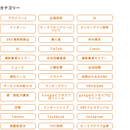
カテゴリー
プライベート
出張研修
AI
インターン
ビーラブカンパニーに
ラッカープラン研修
ついて
SNS事例発表会
勝人塾
中村美月
AI
TikTok
Canva
最新集客セミナー
女性活躍推進
最新集客セミナー
ニュース
三國彩華
会社訪問
便利ツール
ペライチ
採用のためのSNS
サービスのお知らせ
ラッカープラン
SNSのQ&A
西 良旺子講演
Ｇoogleビジネスプ
googleビジネスプロ
ロフィール
フィール
月報
インターンシップ
SNSフェスティバル
Twitter
Facebook
Instagram
読書感想文
TOC研修
ビーラブクラブ会員