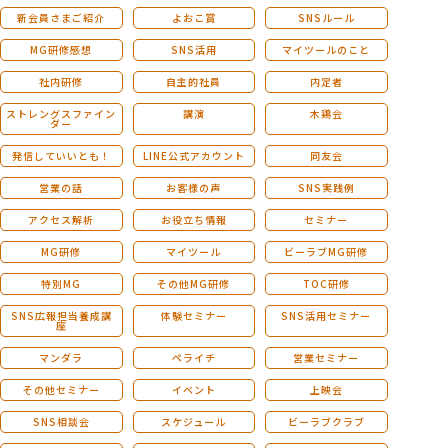
新会員さまご紹介
よおこ賞
SNSルール
MG研修感想
SNS活用
マイツールのこと
社内研修
自主的社員
内定者
ストレングスファイン
講演
木鶏会
ダー
発信していいとも！
LINE公式アカウント
同友会
営業の話
お客様の声
SNS実践例
アクセス解析
お役立ち情報
セミナー
MG研修
マイツール
ビーラブMG研修
特別MG
その他MG研修
TOC研修
SNS広報担当養成講
体験セミナー
SNS活用セミナー
座
マンダラ
ペライチ
営業セミナー
その他セミナー
イベント
上映会
SNS相談会
スケジュール
ビーラブクラブ