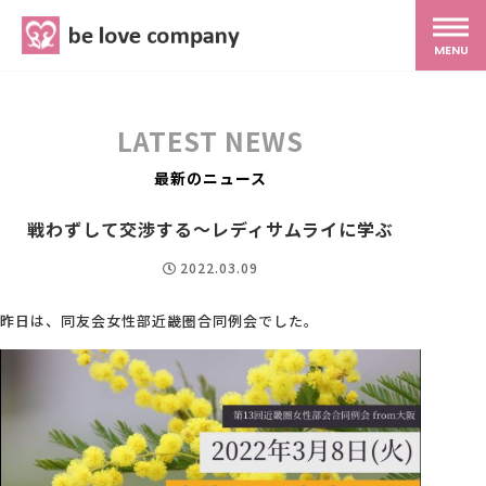
belove.co.jp
MENU
ホーム
LATEST NEWS
サービス
最新のニュース
戦わずして交渉する～レディサムライに学ぶ
SNS広報
2022.03.09
MG研修
昨日は、同友会女性部近畿圏合同例会でした。
スタッフ紹介
最新ブログ