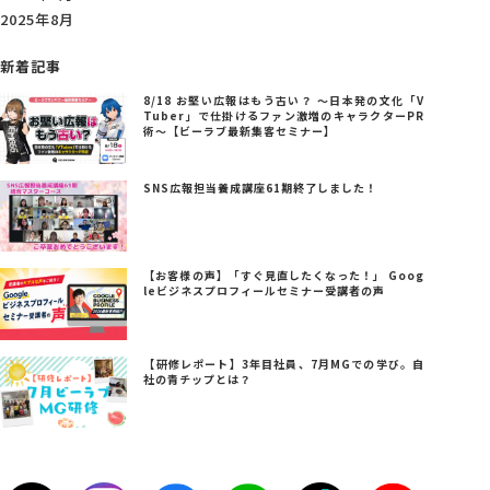
2025年8月
新着記事
8/18 お堅い広報はもう古い？ ～日本発の文化「V
Tuber」で仕掛けるファン激増のキャラクターPR
術～【ビーラブ最新集客セミナー】
SNS広報担当養成講座61期終了しました！
【お客様の声】「すぐ見直したくなった！」 Goog
leビジネスプロフィールセミナー受講者の声
【研修レポート】3年目社員、7月MGでの学び。自
社の青チップとは？