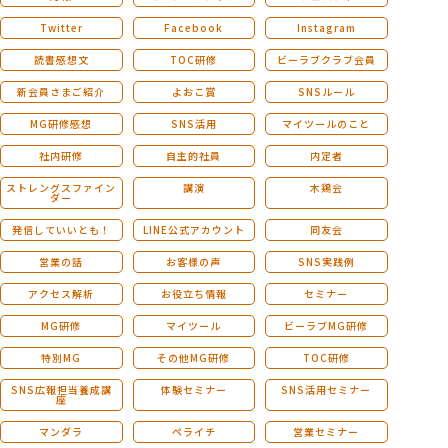
Twitter
Facebook
Instagram
読書感想文
TOC研修
ビーラブクラブ会員
新会員さまご紹介
よおこ賞
SNSルール
MG研修感想
SNS活用
マイツールのこと
社内研修
自主的社員
内定者
ストレングスファイン
講演
木鶏会
ダー
発信していいとも！
LINE公式アカウント
同友会
営業の話
お客様の声
SNS実践例
アクセス解析
お役立ち情報
セミナー
MG研修
マイツール
ビーラブMG研修
特別MG
その他MG研修
TOC研修
SNS広報担当養成講
体験セミナー
SNS活用セミナー
座
マンダラ
ペライチ
営業セミナー