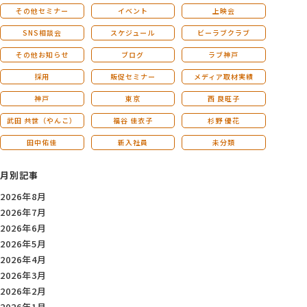
その他セミナー
イベント
上映会
SNS相談会
スケジュール
ビーラブクラブ
その他お知らせ
ブログ
ラブ神戸
採用
販促セミナー
メディア取材実績
神戸
東京
西 良旺子
武田 共世（やんこ）
福谷 佳衣子
杉野 優花
田中佑佳
新入社員
未分類
月別記事
2026年8月
2026年7月
2026年6月
2026年5月
2026年4月
2026年3月
2026年2月
2026年1月