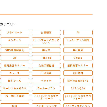
カテゴリー
プライベート
出張研修
AI
インターン
ビーラブカンパニーに
ラッカープラン研修
ついて
SNS事例発表会
勝人塾
中村美月
AI
TikTok
Canva
最新集客セミナー
女性活躍推進
最新集客セミナー
ニュース
三國彩華
会社訪問
便利ツール
ペライチ
採用のためのSNS
サービスのお知らせ
ラッカープラン
SNSのQ&A
西 良旺子講演
Ｇoogleビジネスプ
googleビジネスプロ
ロフィール
フィール
月報
インターンシップ
SNSフェスティバル