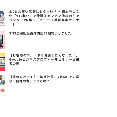
8/18 お堅い広報はもう古い？ ～日本発の文
化「VTuber」で仕掛けるファン激増のキャ
ラクターPR術～【ビーラブ最新集客セミナ
ー】
SNS広報担当養成講座61期終了しました！
【お客様の声】「すぐ見直したくなった！」
Googleビジネスプロフィールセミナー受講
者の声
【研修レポート】3年目社員、7月MGでの学
び。自社の青チップとは？