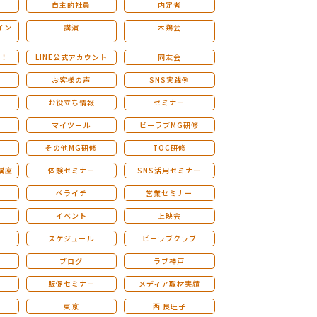
自主的社員
内定者
イン
講演
木鶏会
も！
LINE公式アカウント
同友会
お客様の声
SNS実践例
お役立ち情報
セミナー
マイツール
ビーラブMG研修
その他MG研修
TOC研修
講座
体験セミナー
SNS活用セミナー
ペライチ
営業セミナー
ー
イベント
上映会
スケジュール
ビーラブクラブ
せ
ブログ
ラブ神戸
販促セミナー
メディア取材実績
東京
西 良旺子