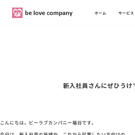
belove.co.jp
ホーム
サービス
ホーム
SNS広報担当養成講座
西 良旺子
サービス
SNS広報担当養成講座
SNS広報
三國 彩華
新入社員さんにぜひうけ
MG研修
ブランディングPRパッケージ
スタッフ紹介
こんにちは。ビーラブカンパニー福谷です。
最新ブログ
今日は、新入社員の皆様や、これから起業したい方向けの