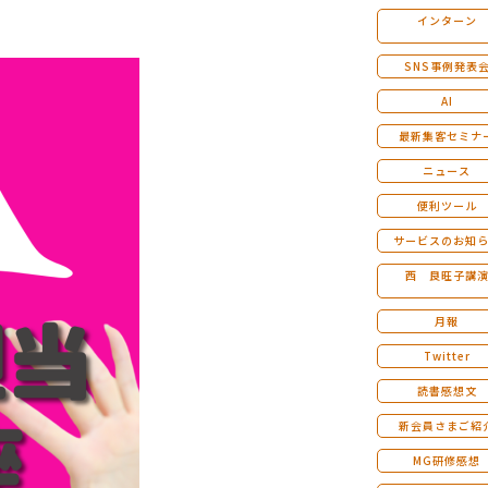
インターン
マンダラ人生計画セミナー
SNS事例発表
AI
最新集客セミナ
ニュース
便利ツール
サービスのお知
西 良旺子講
月報
Twitter
読書感想文
新会員さまご紹
MG研修感想