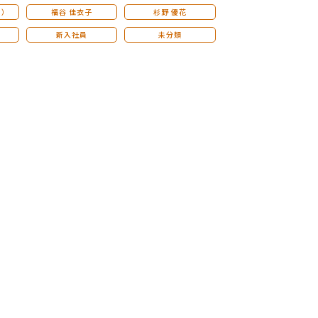
こ）
福谷 佳衣子
杉野 優花
新入社員
未分類