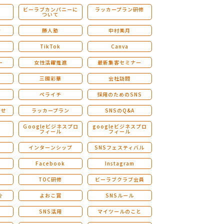
ビーラブカンパニーに
ラッカープラン研修
ついて
ストレングスファインダー研修
会
勝人塾
中村美月
TikTok
Canva
ー
女性活躍推進
最新集客セミナー
三國彩華
会社訪問
ペライチ
採用のためのSNS
らせ
ラッカープラン
SNSのQ&A
演
Ｇoogleビジネスプロ
googleビジネスプロ
フィール
フィール
インターンシップ
SNSフェスティバル
Facebook
Instagram
TOC研修
ビーラブクラブ会員
介
よおこ賞
SNSルール
SNS活用
マイツールのこと