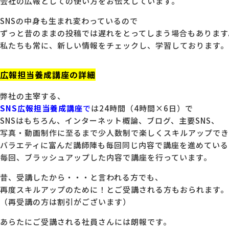
会社の広報としての使い方をお伝えしています。
SNSの中身も生まれ変わっているので
ずっと昔のままの投稿では遅れをとってしまう場合もあります
私たちも常に、新しい情報をチェックし、学習しております。
広報担当養成講座の詳細
弊社の主宰する、
SNS広報担当養成講座
で
は24時間（4時間×6日）で
SNSはもちろん、インターネット概論、ブログ、主要SNS、
写真・動画制作に至るまで少人数制で楽しくスキルアップでき
バラエティに富んだ講師陣も毎回同じ内容で講座を進めている
毎回、ブラッシュアップした内容で講座を行っています。
昔、受講したから・・・と言われる方でも、
再度スキルアップのために！とご受講される方もおられます。
（再受講の方は割引がございます）
あらたにご受講される社員さんには朗報です。