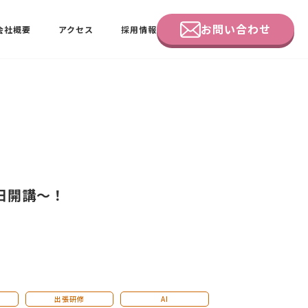
お問い合わせ
会社概要
アクセス
採用情報
企業研修
田中 佑佳
ビーラブクラブ会員様向けページ
日開講～！
出張研修
AI