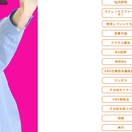
社内研修
ストレングスファ
ダー
発信していいと
営業の話
アクセス解析
MG研修
特別MG
SNS広報担当養成
マンダラ
その他セミナ
SNS相談会
その他お知ら
採用
神戸