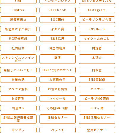
月報
インターンシップ
SNSフェスティバル
Twitter
Facebook
Instagram
読書感想文
TOC研修
ビーラブクラブ会員
新会員さまご紹介
よおこ賞
SNSルール
MG研修感想
SNS活用
マイツールのこと
社内研修
自主的社員
内定者
ストレングスファイン
講演
木鶏会
ダー
発信していいとも！
LINE公式アカウント
同友会
営業の話
お客様の声
SNS実践例
アクセス解析
お役立ち情報
セミナー
MG研修
マイツール
ビーラブMG研修
特別MG
その他MG研修
TOC研修
SNS広報担当養成講
体験セミナー
SNS活用セミナー
座
マンダラ
ペライチ
営業セミナー