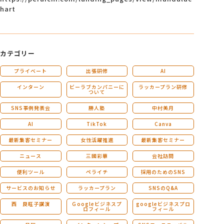
hart
カテゴリー
プライベート
出張研修
AI
インターン
ビーラブカンパニーに
ラッカープラン研修
ついて
SNS事例発表会
勝人塾
中村美月
AI
TikTok
Canva
最新集客セミナー
女性活躍推進
最新集客セミナー
ニュース
三國彩華
会社訪問
便利ツール
ペライチ
採用のためのSNS
サービスのお知らせ
ラッカープラン
SNSのQ&A
西 良旺子講演
Ｇoogleビジネスプ
googleビジネスプロ
ロフィール
フィール