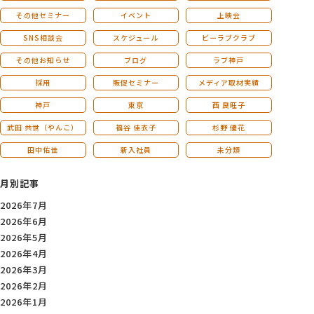
その他セミナー
イベント
上映会
SNS相談会
スケジュール
ビーラブクラブ
その他お知らせ
ブログ
ラブ神戸
採用
販促セミナー
メディア取材実績
神戸
東京
西 良旺子
武田 共世（やんこ）
福谷 佳衣子
杉野 優花
田中佑佳
新入社員
未分類
月別記事
2026年7月
2026年6月
2026年5月
2026年4月
2026年3月
2026年2月
2026年1月