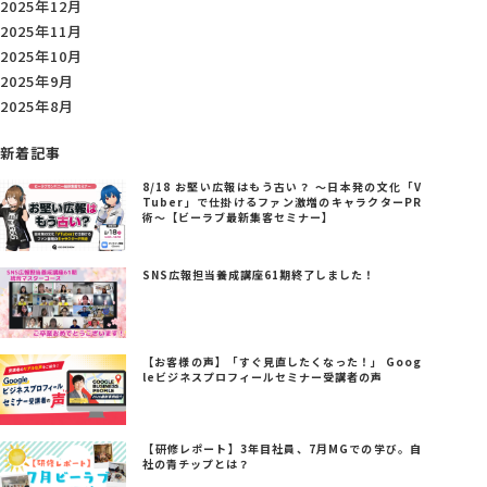
2025年12月
2025年11月
2025年10月
2025年9月
2025年8月
新着記事
8/18 お堅い広報はもう古い？ ～日本発の文化「V
Tuber」で仕掛けるファン激増のキャラクターPR
術～【ビーラブ最新集客セミナー】
SNS広報担当養成講座61期終了しました！
【お客様の声】「すぐ見直したくなった！」 Goog
leビジネスプロフィールセミナー受講者の声
【研修レポート】3年目社員、7月MGでの学び。自
社の青チップとは？