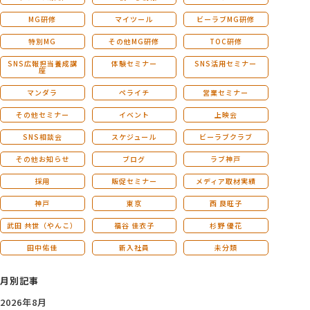
MG研修
マイツール
ビーラブMG研修
特別MG
その他MG研修
TOC研修
SNS広報担当養成講
体験セミナー
SNS活用セミナー
座
マンダラ
ペライチ
営業セミナー
その他セミナー
イベント
上映会
SNS相談会
スケジュール
ビーラブクラブ
その他お知らせ
ブログ
ラブ神戸
採用
販促セミナー
メディア取材実績
神戸
東京
西 良旺子
武田 共世（やんこ）
福谷 佳衣子
杉野 優花
田中佑佳
新入社員
未分類
月別記事
2026年8月