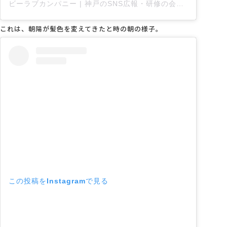
ビーラブカンパニー | 神戸のSNS広報・研修の会社
(@be
これは、朝陽が髪色を変えてきたと時の朝の様子。
この投稿をInstagramで見る