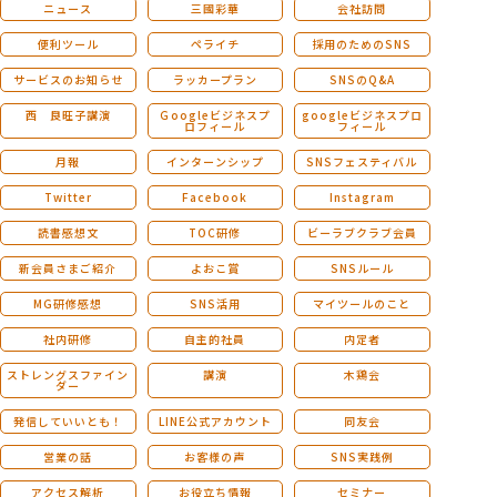
ニュース
三國彩華
会社訪問
便利ツール
ペライチ
採用のためのSNS
サービスのお知らせ
ラッカープラン
SNSのQ&A
西 良旺子講演
Ｇoogleビジネスプ
googleビジネスプロ
ロフィール
フィール
月報
インターンシップ
SNSフェスティバル
Twitter
Facebook
Instagram
読書感想文
TOC研修
ビーラブクラブ会員
新会員さまご紹介
よおこ賞
SNSルール
MG研修感想
SNS活用
マイツールのこと
社内研修
自主的社員
内定者
ストレングスファイン
講演
木鶏会
ダー
発信していいとも！
LINE公式アカウント
同友会
営業の話
お客様の声
SNS実践例
アクセス解析
お役立ち情報
セミナー