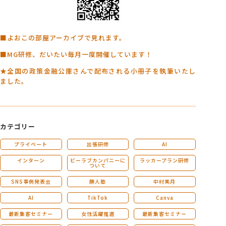
■よおこの部屋アーカイブで見れます。
■MG研修、だいたい毎月一度開催しています！
★全国の政策金融公庫さんで配布される小冊子を執筆いたし
ました。
カテゴリー
プライベート
出張研修
AI
インターン
ビーラブカンパニーに
ラッカープラン研修
ついて
SNS事例発表会
勝人塾
中村美月
AI
TikTok
Canva
最新集客セミナー
女性活躍推進
最新集客セミナー