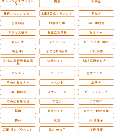
ストレングスファイン
講演
木鶏会
ダー
発信していいとも！
LINE公式アカウント
同友会
営業の話
お客様の声
SNS実践例
アクセス解析
お役立ち情報
セミナー
MG研修
マイツール
ビーラブMG研修
特別MG
その他MG研修
TOC研修
SNS広報担当養成講
体験セミナー
SNS活用セミナー
座
マンダラ
ペライチ
営業セミナー
その他セミナー
イベント
上映会
SNS相談会
スケジュール
ビーラブクラブ
その他お知らせ
ブログ
ラブ神戸
採用
販促セミナー
メディア取材実績
神戸
東京
西 良旺子
武田 共世（やんこ）
福谷 佳衣子
杉野 優花