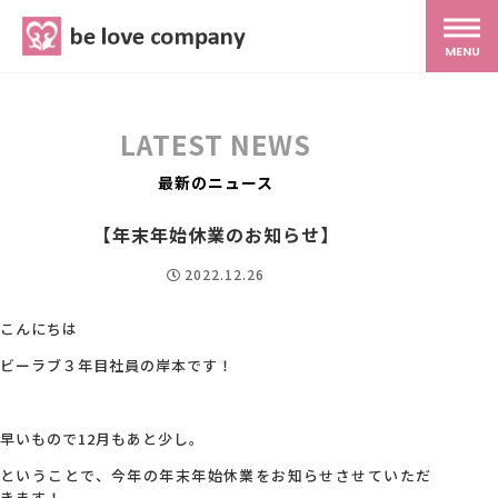
belove.co.jp
MENU
ホーム
LATEST NEWS
サービス
最新のニュース
【年末年始休業のお知らせ】
SNS広報
2022.12.26
MG研修
こんにちは
ビーラブ３年目社員の岸本です！
スタッフ紹介
早いもので12月もあと少し。
最新ブログ
ということで、今年の年末年始休業をお知らせさせていただ
きます！