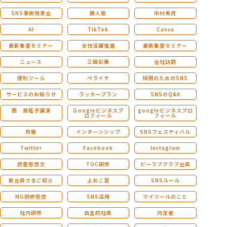
SNS事例発表会
勝人塾
中村美月
AI
TikTok
Canva
最新集客セミナー
女性活躍推進
最新集客セミナー
ニュース
三國彩華
会社訪問
便利ツール
ペライチ
採用のためのSNS
サービスのお知らせ
ラッカープラン
SNSのQ&A
西 良旺子講演
Ｇoogleビジネスプ
googleビジネスプロ
ロフィール
フィール
月報
インターンシップ
SNSフェスティバル
Twitter
Facebook
Instagram
読書感想文
TOC研修
ビーラブクラブ会員
新会員さまご紹介
よおこ賞
SNSルール
MG研修感想
SNS活用
マイツールのこと
社内研修
自主的社員
内定者