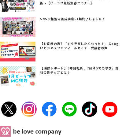
術～【ビーラブ最新集客セミナー】
SNS広報担当養成講座61期終了しました！
【お客様の声】「すぐ見直したくなった！」 Goog
leビジネスプロフィールセミナー受講者の声
【研修レポート】3年目社員、7月MGでの学び。自
社の青チップとは？