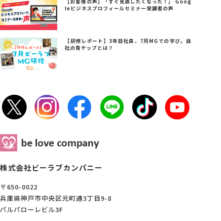
【お客様の声】「すぐ見直したくなった！」 Goog
leビジネスプロフィールセミナー受講者の声
【研修レポート】3年目社員、7月MGでの学び。自
社の青チップとは？
株式会社ビーラブカンパニー
〒650-0022
兵庫県神戸市中央区元町通3丁目9-8
パルパローレビル3F