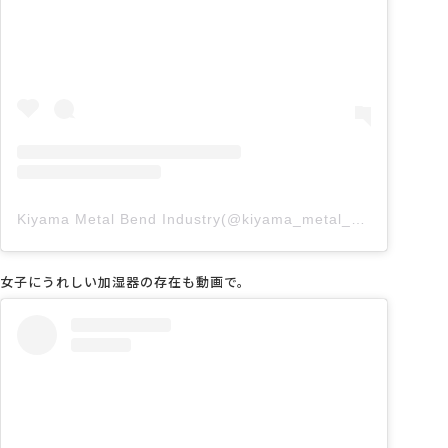
Kiyama Metal Bend Industry(@kiyama_metal_bend)がシェアした投稿
女子にうれしい加湿器の存在も動画で。