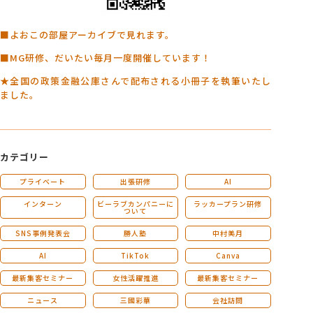
■よおこの部屋アーカイブで見れます。
■MG研修、だいたい毎月一度開催しています！
★全国の政策金融公庫さんで配布される小冊子を執筆いたし
ました。
カテゴリー
プライベート
出張研修
AI
インターン
ビーラブカンパニーに
ラッカープラン研修
ついて
SNS事例発表会
勝人塾
中村美月
AI
TikTok
Canva
最新集客セミナー
女性活躍推進
最新集客セミナー
ニュース
三國彩華
会社訪問