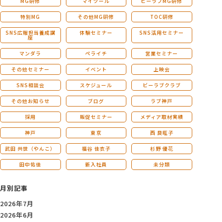
MG研修
マイツール
ビーラブMG研修
特別MG
その他MG研修
TOC研修
SNS広報担当養成講
体験セミナー
SNS活用セミナー
座
マンダラ
ペライチ
営業セミナー
その他セミナー
イベント
上映会
SNS相談会
スケジュール
ビーラブクラブ
その他お知らせ
ブログ
ラブ神戸
採用
販促セミナー
メディア取材実績
神戸
東京
西 良旺子
武田 共世（やんこ）
福谷 佳衣子
杉野 優花
田中佑佳
新入社員
未分類
月別記事
2026年7月
2026年6月