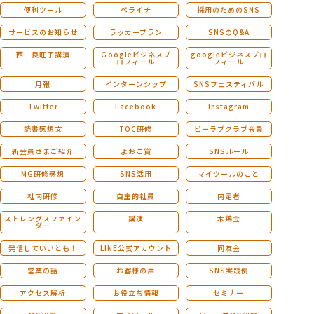
便利ツール
ペライチ
採用のためのSNS
サービスのお知らせ
ラッカープラン
SNSのQ&A
西 良旺子講演
Ｇoogleビジネスプ
googleビジネスプロ
ロフィール
フィール
月報
インターンシップ
SNSフェスティバル
Twitter
Facebook
Instagram
読書感想文
TOC研修
ビーラブクラブ会員
新会員さまご紹介
よおこ賞
SNSルール
MG研修感想
SNS活用
マイツールのこと
社内研修
自主的社員
内定者
ストレングスファイン
講演
木鶏会
ダー
発信していいとも！
LINE公式アカウント
同友会
営業の話
お客様の声
SNS実践例
アクセス解析
お役立ち情報
セミナー