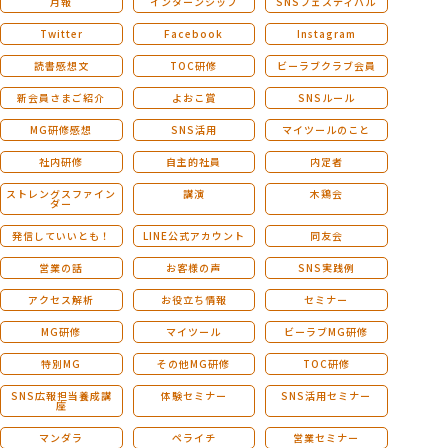
月報
インターンシップ
SNSフェスティバル
Twitter
Facebook
Instagram
読書感想文
TOC研修
ビーラブクラブ会員
新会員さまご紹介
よおこ賞
SNSルール
MG研修感想
SNS活用
マイツールのこと
社内研修
自主的社員
内定者
ストレングスファイン
講演
木鶏会
ダー
発信していいとも！
LINE公式アカウント
同友会
営業の話
お客様の声
SNS実践例
アクセス解析
お役立ち情報
セミナー
MG研修
マイツール
ビーラブMG研修
特別MG
その他MG研修
TOC研修
SNS広報担当養成講
体験セミナー
SNS活用セミナー
座
マンダラ
ペライチ
営業セミナー