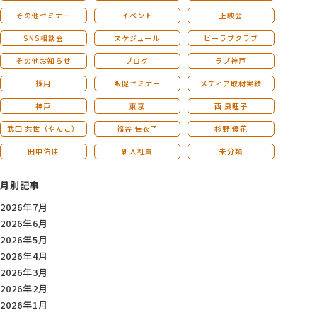
その他セミナー
イベント
上映会
SNS相談会
スケジュール
ビーラブクラブ
その他お知らせ
ブログ
ラブ神戸
採用
販促セミナー
メディア取材実績
神戸
東京
西 良旺子
武田 共世（やんこ）
福谷 佳衣子
杉野 優花
田中佑佳
新入社員
未分類
月別記事
2026年7月
2026年6月
2026年5月
2026年4月
2026年3月
2026年2月
2026年1月