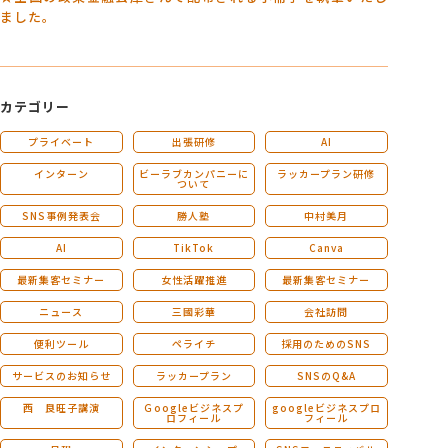
ました。
カテゴリー
プライベート
出張研修
AI
インターン
ビーラブカンパニーに
ラッカープラン研修
ついて
SNS事例発表会
勝人塾
中村美月
AI
TikTok
Canva
最新集客セミナー
女性活躍推進
最新集客セミナー
ニュース
三國彩華
会社訪問
便利ツール
ペライチ
採用のためのSNS
サービスのお知らせ
ラッカープラン
SNSのQ&A
西 良旺子講演
Ｇoogleビジネスプ
googleビジネスプロ
ロフィール
フィール