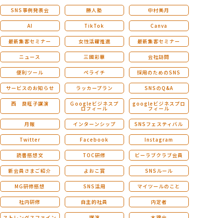
SNS事例発表会
勝人塾
中村美月
AI
TikTok
Canva
最新集客セミナー
女性活躍推進
最新集客セミナー
ニュース
三國彩華
会社訪問
便利ツール
ペライチ
採用のためのSNS
サービスのお知らせ
ラッカープラン
SNSのQ&A
西 良旺子講演
Ｇoogleビジネスプ
googleビジネスプロ
ロフィール
フィール
月報
インターンシップ
SNSフェスティバル
Twitter
Facebook
Instagram
読書感想文
TOC研修
ビーラブクラブ会員
新会員さまご紹介
よおこ賞
SNSルール
MG研修感想
SNS活用
マイツールのこと
社内研修
自主的社員
内定者
ストレングスファイン
講演
木鶏会