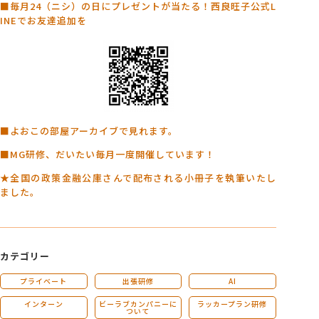
■毎月24（ニシ）の日にプレゼントが当たる！西良旺子公式L
INEでお友達追加を
■よおこの部屋アーカイブで見れます。
■MG研修、だいたい毎月一度開催しています！
★全国の政策金融公庫さんで配布される小冊子を執筆いたし
ました。
カテゴリー
プライベート
出張研修
AI
インターン
ビーラブカンパニーに
ラッカープラン研修
ついて