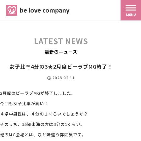
belove.co.jp
MENU
ホーム
LATEST NEWS
サービス
最新のニュース
女子比率4分の3★2月度ビーラブMG終了！
SNS広報
2023.02.11
MG研修
2月度のビーラブMGが終了しました。
今回も女子比率が高い！
スタッフ紹介
４卓中男性は、４分の１くらいでしょうか？
そのうち、15期未満の方は3分の1くらい。
最新ブログ
他のMG会場とは、ひと味違う雰囲気です。