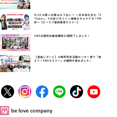
8/18 お堅い広報はもう古い？ ～日本発の文化「V
Tuber」で仕掛けるファン激増のキャラクターPR
術～【ビーラブ最新集客セミナー】
SNS広報担当養成講座61期終了しました！
【登壇レポート】川西市市民活動センター様で「教
えて！SNSセミナー」の講師を務めました！