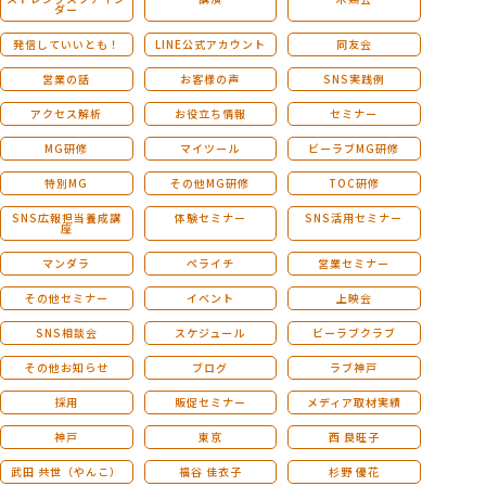
ダー
発信していいとも！
LINE公式アカウント
同友会
営業の話
お客様の声
SNS実践例
アクセス解析
お役立ち情報
セミナー
MG研修
マイツール
ビーラブMG研修
特別MG
その他MG研修
TOC研修
SNS広報担当養成講
体験セミナー
SNS活用セミナー
座
マンダラ
ペライチ
営業セミナー
その他セミナー
イベント
上映会
SNS相談会
スケジュール
ビーラブクラブ
その他お知らせ
ブログ
ラブ神戸
採用
販促セミナー
メディア取材実績
神戸
東京
西 良旺子
武田 共世（やんこ）
福谷 佳衣子
杉野 優花