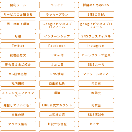
便利ツール
ペライチ
採用のためのSNS
サービスのお知らせ
ラッカープラン
SNSのQ&A
西 良旺子講演
Ｇoogleビジネスプ
googleビジネスプロ
ロフィール
フィール
月報
インターンシップ
SNSフェスティバル
Twitter
Facebook
Instagram
読書感想文
TOC研修
ビーラブクラブ会員
新会員さまご紹介
よおこ賞
SNSルール
MG研修感想
SNS活用
マイツールのこと
社内研修
自主的社員
内定者
ストレングスファイン
講演
木鶏会
ダー
発信していいとも！
LINE公式アカウント
同友会
営業の話
お客様の声
SNS実践例
アクセス解析
お役立ち情報
セミナー