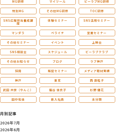
MG研修
マイツール
ビーラブMG研修
特別MG
その他MG研修
TOC研修
SNS広報担当養成講
体験セミナー
SNS活用セミナー
座
マンダラ
ペライチ
営業セミナー
その他セミナー
イベント
上映会
SNS相談会
スケジュール
ビーラブクラブ
その他お知らせ
ブログ
ラブ神戸
採用
販促セミナー
メディア取材実績
神戸
東京
西 良旺子
武田 共世（やんこ）
福谷 佳衣子
杉野 優花
田中佑佳
新入社員
未分類
月別記事
2026年7月
2026年6月