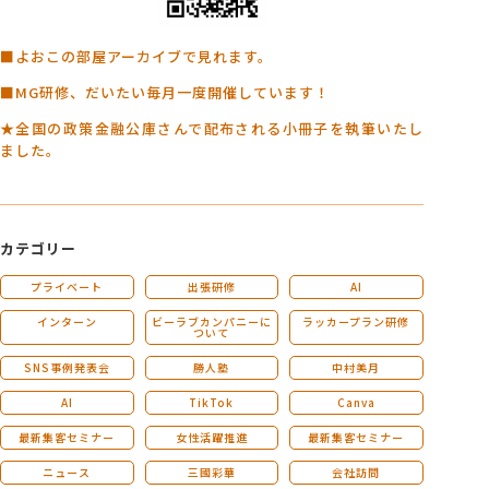
■よおこの部屋アーカイブで見れます。
■MG研修、だいたい毎月一度開催しています！
★全国の政策金融公庫さんで配布される小冊子を執筆いたし
ました。
カテゴリー
プライベート
出張研修
AI
インターン
ビーラブカンパニーに
ラッカープラン研修
ついて
SNS事例発表会
勝人塾
中村美月
AI
TikTok
Canva
最新集客セミナー
女性活躍推進
最新集客セミナー
ニュース
三國彩華
会社訪問