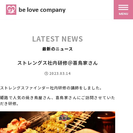
belove.co.jp
MENU
ホーム
LATEST NEWS
サービス
最新のニュース
ストレングス社内研修＠喜鳥家さん
SNS広報
2023.03.14
MG研修
ストレングスファインダー社内研修の講師をしました。
姫路で人気の焼き鳥屋さん、喜鳥家さんにご訪問させていた
だき研修。
スタッフ紹介
最新ブログ