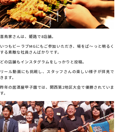
会社概要
アクセス
喜鳥家さんは、姫路で8店舗。
いつもビーラブMGにもご参加いただき、場をぱ～っと明るく
採用情報
する素敵な社員さんばかりです。
どの店舗もインスタグラムをしっかりと投稿。
お問い合わせ
リール動画にも挑戦し、スタッフさんの楽しい様子が拝見で
きます。
昨年の居酒屋甲子園では、関西第2地区大会で優勝されていま
す。