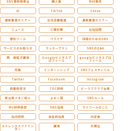
SNS事例発表会
勝人塾
中村美月
AI
TikTok
Canva
最新集客セミナー
女性活躍推進
最新集客セミナー
ニュース
三國彩華
会社訪問
便利ツール
ペライチ
採用のためのSNS
サービスのお知らせ
ラッカープラン
SNSのQ&A
西 良旺子講演
Ｇoogleビジネスプ
googleビジネスプロ
ロフィール
フィール
月報
インターンシップ
SNSフェスティバル
Twitter
Facebook
Instagram
読書感想文
TOC研修
ビーラブクラブ会員
新会員さまご紹介
よおこ賞
SNSルール
MG研修感想
SNS活用
マイツールのこと
社内研修
自主的社員
内定者
ストレングスファイン
講演
木鶏会
ダー