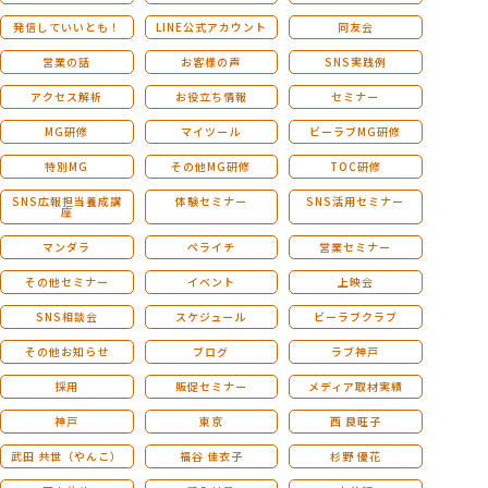
発信していいとも！
LINE公式アカウント
同友会
営業の話
お客様の声
SNS実践例
アクセス解析
お役立ち情報
セミナー
MG研修
マイツール
ビーラブMG研修
特別MG
その他MG研修
TOC研修
SNS広報担当養成講
体験セミナー
SNS活用セミナー
座
マンダラ
ペライチ
営業セミナー
その他セミナー
イベント
上映会
SNS相談会
スケジュール
ビーラブクラブ
その他お知らせ
ブログ
ラブ神戸
採用
販促セミナー
メディア取材実績
神戸
東京
西 良旺子
武田 共世（やんこ）
福谷 佳衣子
杉野 優花