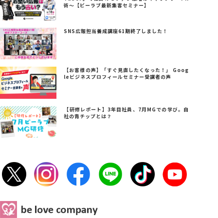
術～【ビーラブ最新集客セミナー】
SNS広報担当養成講座61期終了しました！
【お客様の声】「すぐ見直したくなった！」 Goog
leビジネスプロフィールセミナー受講者の声
【研修レポート】3年目社員、7月MGでの学び。自
社の青チップとは？