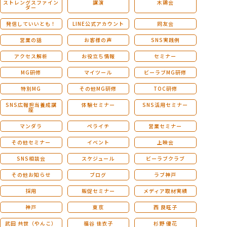
ストレングスファイン
講演
木鶏会
ダー
発信していいとも！
LINE公式アカウント
同友会
営業の話
お客様の声
SNS実践例
アクセス解析
お役立ち情報
セミナー
MG研修
マイツール
ビーラブMG研修
特別MG
その他MG研修
TOC研修
SNS広報担当養成講
体験セミナー
SNS活用セミナー
座
マンダラ
ペライチ
営業セミナー
その他セミナー
イベント
上映会
SNS相談会
スケジュール
ビーラブクラブ
その他お知らせ
ブログ
ラブ神戸
採用
販促セミナー
メディア取材実績
神戸
東京
西 良旺子
武田 共世（やんこ）
福谷 佳衣子
杉野 優花