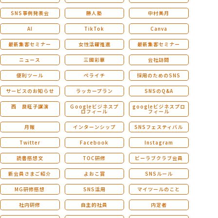
SNS事例発表会
勝人塾
中村美月
AI
TikTok
Canva
最新集客セミナー
女性活躍推進
最新集客セミナー
ニュース
三國彩華
会社訪問
便利ツール
ペライチ
採用のためのSNS
サービスのお知らせ
ラッカープラン
SNSのQ&A
西 良旺子講演
Ｇoogleビジネスプ
googleビジネスプロ
ロフィール
フィール
月報
インターンシップ
SNSフェスティバル
Twitter
Facebook
Instagram
読書感想文
TOC研修
ビーラブクラブ会員
新会員さまご紹介
よおこ賞
SNSルール
MG研修感想
SNS活用
マイツールのこと
社内研修
自主的社員
内定者