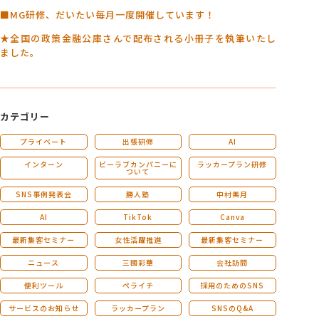
■MG研修、だいたい毎月一度開催しています！
★全国の政策金融公庫さんで配布される小冊子を執筆いたし
ました。
カテゴリー
プライベート
出張研修
AI
インターン
ビーラブカンパニーに
ラッカープラン研修
ついて
SNS事例発表会
勝人塾
中村美月
AI
TikTok
Canva
最新集客セミナー
女性活躍推進
最新集客セミナー
ニュース
三國彩華
会社訪問
便利ツール
ペライチ
採用のためのSNS
サービスのお知らせ
ラッカープラン
SNSのQ&A