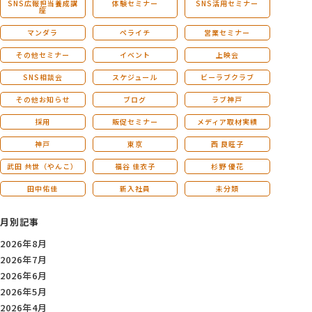
SNS広報担当養成講
体験セミナー
SNS活用セミナー
座
マンダラ
ペライチ
営業セミナー
その他セミナー
イベント
上映会
SNS相談会
スケジュール
ビーラブクラブ
その他お知らせ
ブログ
ラブ神戸
採用
販促セミナー
メディア取材実績
神戸
東京
西 良旺子
武田 共世（やんこ）
福谷 佳衣子
杉野 優花
田中佑佳
新入社員
未分類
月別記事
2026年8月
2026年7月
2026年6月
2026年5月
2026年4月