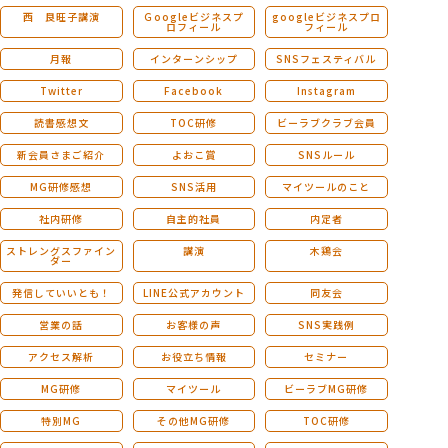
西 良旺子講演
Ｇoogleビジネスプ
googleビジネスプロ
ロフィール
フィール
月報
インターンシップ
SNSフェスティバル
Twitter
Facebook
Instagram
読書感想文
TOC研修
ビーラブクラブ会員
新会員さまご紹介
よおこ賞
SNSルール
MG研修感想
SNS活用
マイツールのこと
社内研修
自主的社員
内定者
ストレングスファイン
講演
木鶏会
ダー
発信していいとも！
LINE公式アカウント
同友会
営業の話
お客様の声
SNS実践例
アクセス解析
お役立ち情報
セミナー
MG研修
マイツール
ビーラブMG研修
特別MG
その他MG研修
TOC研修