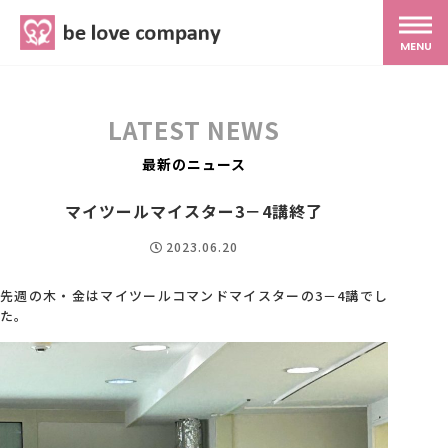
belove.co.jp
MENU
ホーム
LATEST NEWS
サービス
最新のニュース
マイツールマイスター3－4講終了
SNS広報
2023.06.20
MG研修
先週の木・金はマイツールコマンドマイスターの3－4講でし
た。
スタッフ紹介
最新ブログ