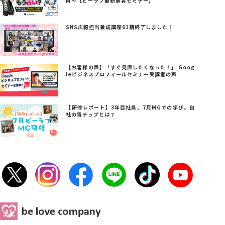
術～【ビーラブ最新集客セミナー】
SNS広報担当養成講座61期終了しました！
【お客様の声】「すぐ見直したくなった！」 Goog
leビジネスプロフィールセミナー受講者の声
【研修レポート】3年目社員、7月MGでの学び。自
社の青チップとは？