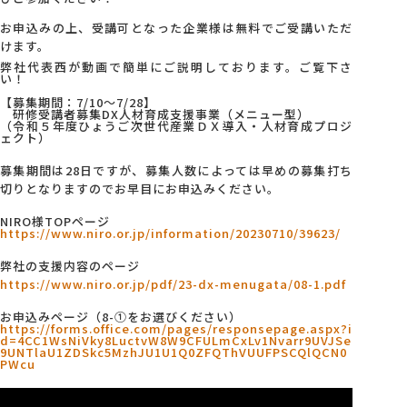
お申込みの上、受講可となった企業様は無料でご受講いただ
けます。
弊社代表西が動画で簡単にご説明しております。ご覧下さ
い！
【募集期間：7/10～7/28】
研修受講者募集DX人材育成支援事業（メニュー型）
（令和５年度ひょうご次世代産業ＤＸ導入・人材育成プロジ
ェクト）
募集期間は28日ですが、募集人数によっては早めの募集打ち
切りとなりますのでお早目にお申込みください。
NIRO様TOPページ
https://www.niro.or.jp/information/20230710/39623/
弊社の支援内容のページ
https://www.niro.or.jp/pdf/23-dx-menugata/08-1.pdf
お申込みページ（8-①をお選びください）
https://forms.office.com/pages/responsepage.aspx?i
d=4CC1WsNiVky8LuctvW8W9CFULmCxLv1Nvarr9UVJSe
9UNTlaU1ZDSkc5MzhJU1U1Q0ZFQThVUUFPSCQlQCN0
PWcu