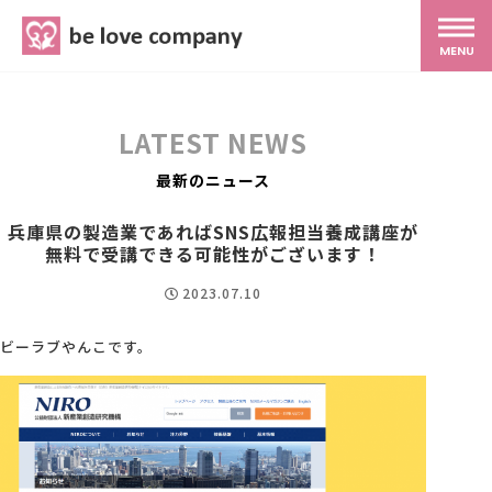
belove.co.jp
MENU
ホーム
LATEST NEWS
サービス
最新のニュース
兵庫県の製造業であればSNS広報担当養成講座が
SNS広報
無料で受講できる可能性がございます！
2023.07.10
MG研修
ビーラブやんこです。
スタッフ紹介
最新ブログ