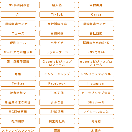
SNS事例発表会
勝人塾
中村美月
AI
TikTok
Canva
最新集客セミナー
女性活躍推進
最新集客セミナー
ニュース
三國彩華
会社訪問
便利ツール
ペライチ
採用のためのSNS
サービスのお知らせ
ラッカープラン
SNSのQ&A
西 良旺子講演
Ｇoogleビジネスプ
googleビジネスプロ
ロフィール
フィール
月報
インターンシップ
SNSフェスティバル
Twitter
Facebook
Instagram
読書感想文
TOC研修
ビーラブクラブ会員
新会員さまご紹介
よおこ賞
SNSルール
MG研修感想
SNS活用
マイツールのこと
社内研修
自主的社員
内定者
ストレングスファイン
講演
木鶏会