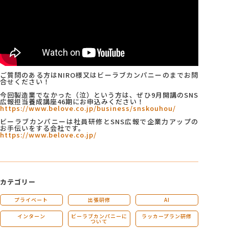
ご質問のある方はNIRO様又はビーラブカンパニーのまでお問
合せください！
今回製造業でなかった（泣）という方は、ぜひ9月開講のSNS
広報担当養成講座46期にお申込みください！
https://www.belove.co.jp/business/snskouhou/
ビーラブカンパニーは社員研修とSNS広報で企業力アップの
お手伝いをする会社です。
https://www.belove.co.jp/
カテゴリー
プライベート
出張研修
AI
インターン
ビーラブカンパニーに
ラッカープラン研修
ついて