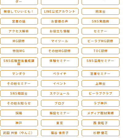
ダー
発信していいとも！
LINE公式アカウント
同友会
営業の話
お客様の声
SNS実践例
アクセス解析
お役立ち情報
セミナー
MG研修
マイツール
ビーラブMG研修
特別MG
その他MG研修
TOC研修
SNS広報担当養成講
体験セミナー
SNS活用セミナー
座
マンダラ
ペライチ
営業セミナー
その他セミナー
イベント
上映会
SNS相談会
スケジュール
ビーラブクラブ
その他お知らせ
ブログ
ラブ神戸
採用
販促セミナー
メディア取材実績
神戸
東京
西 良旺子
武田 共世（やんこ）
福谷 佳衣子
杉野 優花