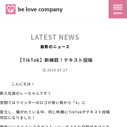
belove.co.jp
MENU
ホーム
LATEST NEWS
サービス
最新のニュース
【TikTok】新機能！テキスト投稿
SNS広報
2023.07.27
MG研修
こんにちは！
新入社員のレーちゃんです
スタッフ紹介
世間ではツイッターのロゴが青い鳥から「X」に
変化し、騒がれている中、同じ時期にTikTokがテキスト投稿
対応になりました！
最新ブログ
簡単にいうとインスタのストーリーのような投稿があげられ