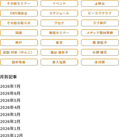
その他セミナー
イベント
上映会
SNS相談会
スケジュール
ビーラブクラブ
その他お知らせ
ブログ
ラブ神戸
採用
販促セミナー
メディア取材実績
神戸
東京
西 良旺子
武田 共世（やんこ）
福谷 佳衣子
杉野 優花
田中佑佳
新入社員
未分類
月別記事
2026年7月
2026年6月
2026年5月
2026年4月
2026年3月
2026年2月
2026年1月
2025年12月