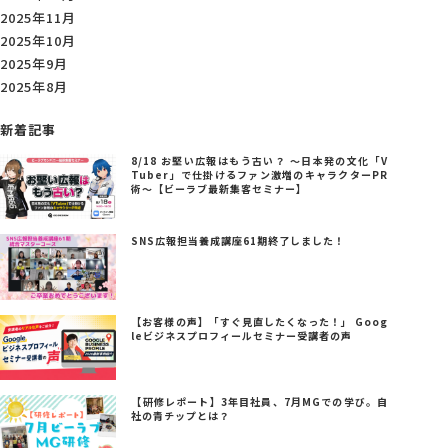
2025年11月
2025年10月
2025年9月
2025年8月
新着記事
8/18 お堅い広報はもう古い？ ～日本発の文化「V
Tuber」で仕掛けるファン激増のキャラクターPR
術～【ビーラブ最新集客セミナー】
SNS広報担当養成講座61期終了しました！
【お客様の声】「すぐ見直したくなった！」 Goog
leビジネスプロフィールセミナー受講者の声
【研修レポート】3年目社員、7月MGでの学び。自
社の青チップとは？