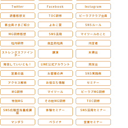
Twitter
Facebook
Instagram
読書感想文
TOC研修
ビーラブクラブ会員
新会員さまご紹介
よおこ賞
SNSルール
MG研修感想
SNS活用
マイツールのこと
社内研修
自主的社員
内定者
ストレングスファイン
講演
木鶏会
ダー
発信していいとも！
LINE公式アカウント
同友会
営業の話
お客様の声
SNS実践例
アクセス解析
お役立ち情報
セミナー
MG研修
マイツール
ビーラブMG研修
特別MG
その他MG研修
TOC研修
SNS広報担当養成講
体験セミナー
SNS活用セミナー
座
マンダラ
ペライチ
営業セミナー