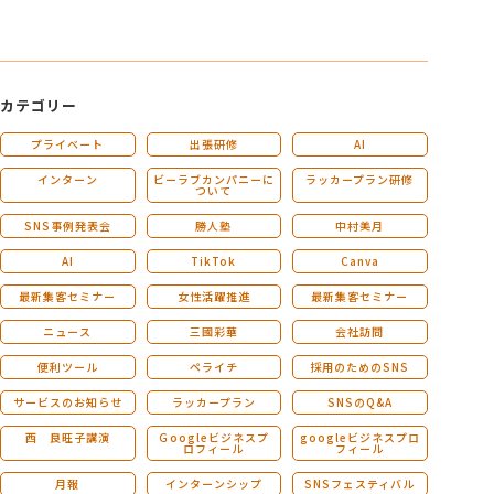
カテゴリー
プライベート
出張研修
AI
インターン
ビーラブカンパニーに
ラッカープラン研修
ついて
SNS事例発表会
勝人塾
中村美月
AI
TikTok
Canva
最新集客セミナー
女性活躍推進
最新集客セミナー
ニュース
三國彩華
会社訪問
便利ツール
ペライチ
採用のためのSNS
サービスのお知らせ
ラッカープラン
SNSのQ&A
西 良旺子講演
Ｇoogleビジネスプ
googleビジネスプロ
ロフィール
フィール
月報
インターンシップ
SNSフェスティバル