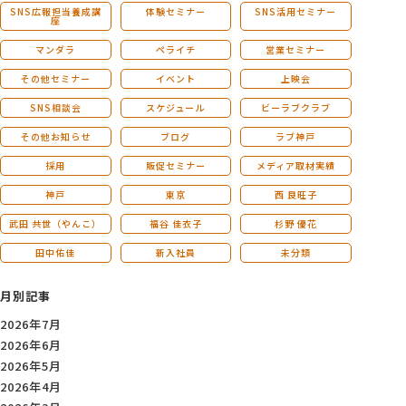
SNS広報担当養成講
体験セミナー
SNS活用セミナー
座
マンダラ
ペライチ
営業セミナー
その他セミナー
イベント
上映会
SNS相談会
スケジュール
ビーラブクラブ
その他お知らせ
ブログ
ラブ神戸
採用
販促セミナー
メディア取材実績
神戸
東京
西 良旺子
武田 共世（やんこ）
福谷 佳衣子
杉野 優花
田中佑佳
新入社員
未分類
月別記事
2026年7月
2026年6月
2026年5月
2026年4月