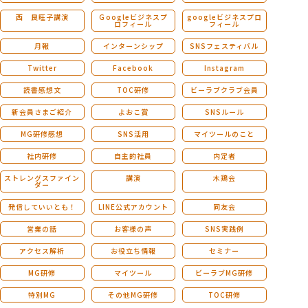
西 良旺子講演
Ｇoogleビジネスプ
googleビジネスプロ
ロフィール
フィール
月報
インターンシップ
SNSフェスティバル
Twitter
Facebook
Instagram
読書感想文
TOC研修
ビーラブクラブ会員
新会員さまご紹介
よおこ賞
SNSルール
MG研修感想
SNS活用
マイツールのこと
社内研修
自主的社員
内定者
ストレングスファイン
講演
木鶏会
ダー
発信していいとも！
LINE公式アカウント
同友会
営業の話
お客様の声
SNS実践例
アクセス解析
お役立ち情報
セミナー
MG研修
マイツール
ビーラブMG研修
特別MG
その他MG研修
TOC研修