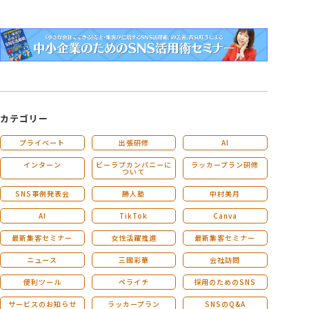
カテゴリー
プライベート
出張研修
AI
インターン
ビーラブカンパニーに
ラッカープラン研修
ついて
SNS事例発表会
勝人塾
中村美月
AI
TikTok
Canva
最新集客セミナー
女性活躍推進
最新集客セミナー
ニュース
三國彩華
会社訪問
便利ツール
ペライチ
採用のためのSNS
サービスのお知らせ
ラッカープラン
SNSのQ&A