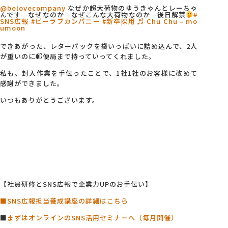
@belovecompany
なぜか超大荷物のゆうきゃんとレーちゃ
んです…なぜなのか…なぜこんな大荷物なのか…後日解禁
#
SNS広報
#ビーラブカンパニー
#新卒採用
♬ Chu Chu – mo
umoon
できあがった、レターパックを袋いっぱいに詰め込んで、2人
が重いのに郵便局まで持っていってくれました。
私も、封入作業を手伝ったことで、1社1社のお客様に改めて
感謝ができました。
いつもありがとうございます。
【社員研修とSNS広報で企業力UPのお手伝い】
■SNS広報担当養成講座の詳細はこちら
■
まずはオンラインのSNS活用セミナーへ（毎月開催）