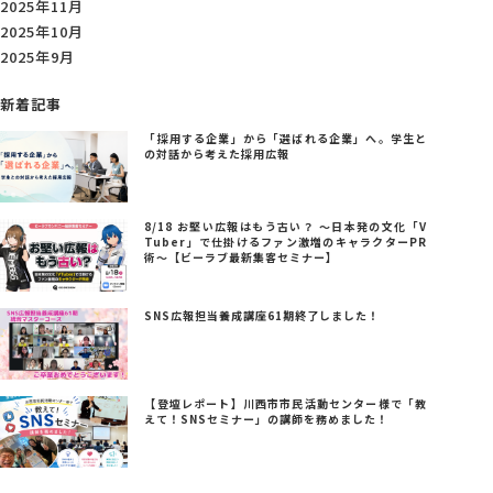
2025年11月
2025年10月
2025年9月
新着記事
「採用する企業」から「選ばれる企業」へ。学生と
の対話から考えた採用広報
8/18 お堅い広報はもう古い？ ～日本発の文化「V
Tuber」で仕掛けるファン激増のキャラクターPR
術～【ビーラブ最新集客セミナー】
SNS広報担当養成講座61期終了しました！
【登壇レポート】川西市市民活動センター様で「教
えて！SNSセミナー」の講師を務めました！