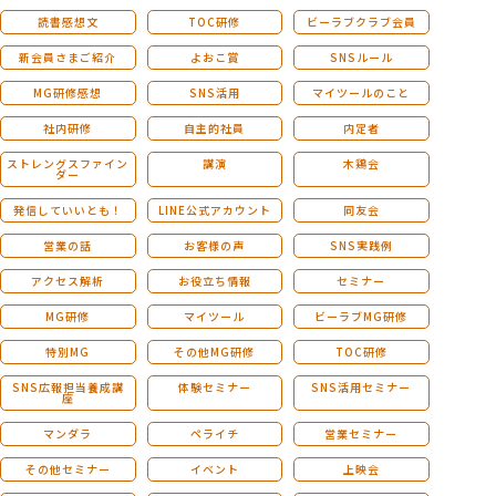
読書感想文
TOC研修
ビーラブクラブ会員
新会員さまご紹介
よおこ賞
SNSルール
MG研修感想
SNS活用
マイツールのこと
社内研修
自主的社員
内定者
ストレングスファイン
講演
木鶏会
ダー
発信していいとも！
LINE公式アカウント
同友会
営業の話
お客様の声
SNS実践例
アクセス解析
お役立ち情報
セミナー
MG研修
マイツール
ビーラブMG研修
特別MG
その他MG研修
TOC研修
SNS広報担当養成講
体験セミナー
SNS活用セミナー
座
マンダラ
ペライチ
営業セミナー
その他セミナー
イベント
上映会