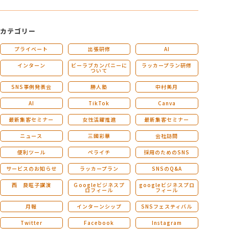
カテゴリー
プライベート
出張研修
AI
インターン
ビーラブカンパニーに
ラッカープラン研修
ついて
SNS事例発表会
勝人塾
中村美月
AI
TikTok
Canva
最新集客セミナー
女性活躍推進
最新集客セミナー
ニュース
三國彩華
会社訪問
便利ツール
ペライチ
採用のためのSNS
サービスのお知らせ
ラッカープラン
SNSのQ&A
西 良旺子講演
Ｇoogleビジネスプ
googleビジネスプロ
ロフィール
フィール
月報
インターンシップ
SNSフェスティバル
Twitter
Facebook
Instagram