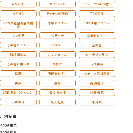
MG研修
マイツール
ビーラブMG研修
特別MG
その他MG研修
TOC研修
SNS広報担当養成講
体験セミナー
SNS活用セミナー
座
マンダラ
ペライチ
営業セミナー
その他セミナー
イベント
上映会
SNS相談会
スケジュール
ビーラブクラブ
その他お知らせ
ブログ
ラブ神戸
採用
販促セミナー
メディア取材実績
神戸
東京
西 良旺子
武田 共世（やんこ）
福谷 佳衣子
杉野 優花
田中佑佳
新入社員
未分類
月別記事
2026年7月
2026年6月