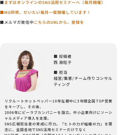
■
まずはオンラインのSNS活用セミナーへ（毎月開催）
■MG研修、だいたい毎月一度開催しています！
■メルマガ発信中
こちらのURLから、登録を
■ 投稿者
西 良旺子
■ 担当
経営/集客/チーム作りコンサル
ティング
リクルートホットペッパー10年在籍中に3年間全国TOP営業
をキープし、その後、
2006年にビーラブカンパニーを設立。中小企業向けにソーシ
ャルメディア導入を支援。
SNS広報担当者の育成に尽力。「ヒトの力が組織の力」を理
念に、全国各地でSNS活用セミナーだけでなく