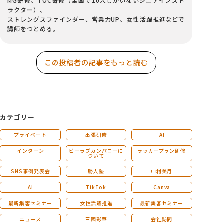
MG研修、TOC研修（全国で10人しかいないシニアインスト
ラクター）、
ストレングスファインダー、営業力UP、女性活躍推進などで
講師をつとめる。
この投稿者の記事をもっと読む
カテゴリー
プライベート
出張研修
AI
インターン
ビーラブカンパニーに
ラッカープラン研修
ついて
SNS事例発表会
勝人塾
中村美月
AI
TikTok
Canva
最新集客セミナー
女性活躍推進
最新集客セミナー
ニュース
三國彩華
会社訪問