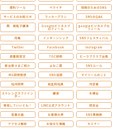
便利ツール
ペライチ
採用のためのSNS
サービスのお知らせ
ラッカープラン
SNSのQ&A
西 良旺子講演
Ｇoogleビジネスプ
googleビジネスプロ
ロフィール
フィール
月報
インターンシップ
SNSフェスティバル
Twitter
Facebook
Instagram
読書感想文
TOC研修
ビーラブクラブ会員
新会員さまご紹介
よおこ賞
SNSルール
MG研修感想
SNS活用
マイツールのこと
社内研修
自主的社員
内定者
ストレングスファイン
講演
木鶏会
ダー
発信していいとも！
LINE公式アカウント
同友会
営業の話
お客様の声
SNS実践例
アクセス解析
お役立ち情報
セミナー